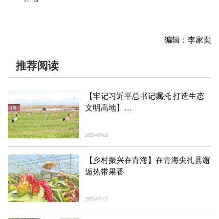
编辑：李家奕
推荐阅读
【牢记习近平总书记嘱托 打造生态
文明高地】
大天鹅刚走，黑颈鹤又来
仙女湾上演不间断的生态狂欢
2025-07-12
【乡村振兴在青海】在青海尖扎县邂
逅热带果香
2025-07-12