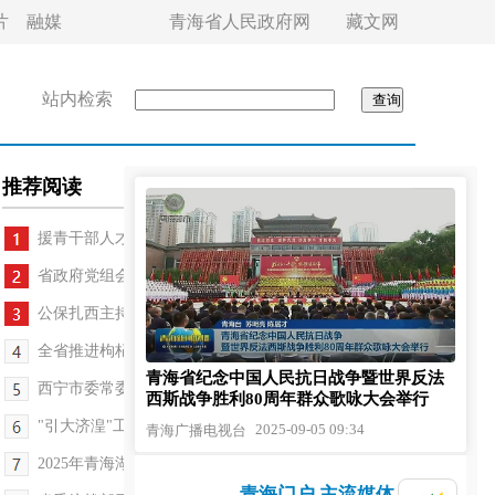
片
融媒
青海省人民政府网
藏文网
站内检索
推荐阅读
援青干部人才代表座谈会召开 吴晓军出席并讲话
省政府党组会议召开 罗东川主持
公保扎西主持召开省政协党组会议和主席会议
全省推进枸杞产业发展座谈会召开 刘奇凡出席
青海省纪念中国人民抗日战争暨世界反法
西宁市委常委会召开会议 王卫东主持
西斯战争胜利80周年群众歌咏大会举行
"引大济湟"工程综合效益发挥专题工作会议召开
2025-09-05 09:34
青海广播电视台
2025年青海湖诗歌节开幕 王大南出席
青海门户 主流媒体