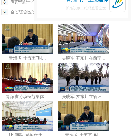
省委统战部召开政党协商会 班果出席
长按识别二维码查看全文
全省综合医改工作推进（视频）会议在西宁召开
青海省“十五五”时...
吴晓军 罗东川在西宁...
青海省劳动模范集体 ...
吴晓军 罗东川在缅怀...
让“两路”精神代代...
青海省“十五五”时...