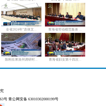
全省2024年“农体文...
青海省劳动模范集体 ...
陈刚在果洛州调研时...
青海省妇女第十四次...
究
163号
青公网安备 63010302000199号