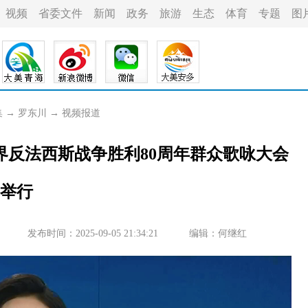
视频
省委文件
新闻
政务
旅游
生态
体育
专题
图
集
→
罗东川
→
视频报道
界反法西斯战争胜利80周年群众歌咏大会
举行
发布时间：2025-09-05 21:34:21
编辑：何继红