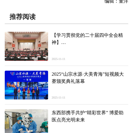
编辑：童洋
推荐阅读
【学习贯彻党的二十届四中全会精
神】
学习贯彻党的二十届四中全会精神中
央宣讲团报告会在西宁举行
2025-11-11
祝卫东作宣讲报告 吴晓军主持 罗东
川出席
2025“山宗水源·大美青海”短视频大
赛颁奖典礼落幕
2025-11-11
东西部携手共护“睛彩世界” 博爱助
医点亮光明未来