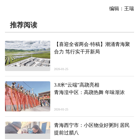
编辑：王瑞
推荐阅读
【喜迎全省两会·特稿】潮涌青海聚
合力 笃行实干开新局
2026-01-25
3.8米“云端”高跷亮相
青海湟中区：高跷热舞 年味渐浓
2026-01-25
青海西宁市：小区物业好粥到 居民
提前过腊八