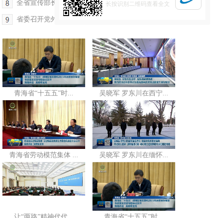
全省宣传部长会议召开 王大南讲话
长按识别二维码查看全文
省委召开党外人士民主协商会 班果主持
青海省“十五五”时...
吴晓军 罗东川在西宁...
青海省劳动模范集体 ...
吴晓军 罗东川在缅怀...
让“两路”精神代代...
青海省“十五五”时...