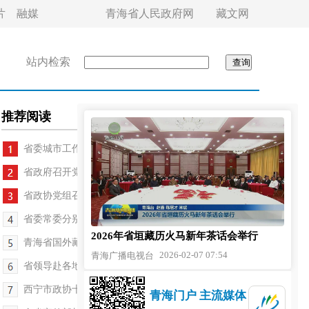
片
融媒
青海省人民政府网
藏文网
站内检索
推荐阅读
省委城市工作会议召开 吴晓军讲话 罗东川主持
省政府召开党组会议和常务会议 罗东川主持
省政协党组召开2025年度民主生活会
省委常委分别参加人大代表分团（组）审议
2026年省垣藏历火马新年茶话会举行
青海省国外藏胞接待站揭牌 刘奇凡出席并讲话
2026-02-07 07:54
青海广播电视台
省领导赴各地宣讲党的二十届四中全会精神
西宁市政协十五届七次会议开幕 王卫东出席
青海门户 主流媒体