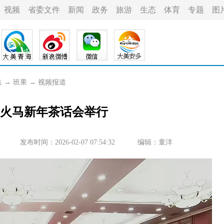
视频
省委文件
新闻
政务
旅游
生态
体育
专题
图
集
→
班果
→
视频报道
藏历火马新年茶话会举行
发布时间：2026-02-07 07:54:32
编辑：童洋