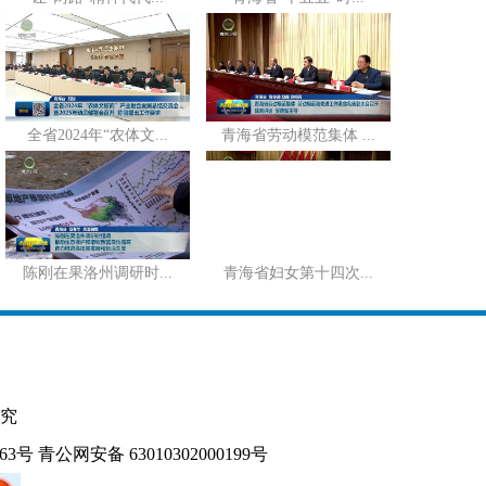
全省2024年“农体文...
青海省劳动模范集体 ...
陈刚在果洛州调研时...
青海省妇女第十四次...
究
163号
青公网安备 63010302000199号