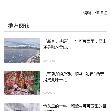
编辑：何继红
推荐阅读
【新春走基层】十年可可西里，雪山
还是那座雪山
——进山，巡护可可西里④
2026-02-13
【节前探消费⑤】萌马 “闹春” 西宁
消费潮味十足
2026-02-13
镜头里的十年：顾莹与可可西里的世