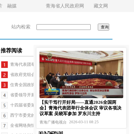
片
融媒
青海省人民政府网
藏文网
站内检索
推荐阅读
青海代表团举行全体会议 吴晓军罗东川发言
省政府党组会议召开 罗东川主持
住青全国政协委员认真讨论“两高”工作报告
省委领导开展春节走访慰问活动
【实干笃行开好局——直通2026全国两
十四届省委第十轮巡视动员部署会议召开
会】青海代表团举行全体会议 审议各项决
议草案 吴晓军参加 罗东川主持
西宁市委党的建设工作领导小组会议召开
2026-03-11 08:25
青海广播电视台
全省网络舆情专项工作部署会议召开