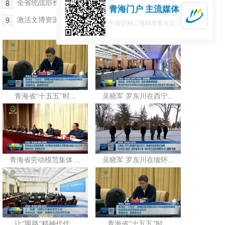
全省统战部长会议召开 班果出席
青海门户 主流媒体
激活文博资源育人效能 厚植中华民族共同体意识
长按识别二维码查看全文
青海省“十五五”时...
吴晓军 罗东川在西宁...
青海省劳动模范集体 ...
吴晓军 罗东川在缅怀...
让“两路”精神代代...
青海省“十五五”时...