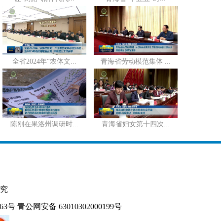
全省2024年“农体文...
青海省劳动模范集体 ...
陈刚在果洛州调研时...
青海省妇女第十四次...
究
163号
青公网安备 63010302000199号