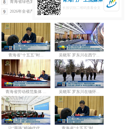
青海省绿色算力产业专家咨询委员会举行会议
长按识别二维码查看全文
2026年全省产业工人队伍建设改革联席会议召开
青海省“十五五”时...
吴晓军 罗东川在西宁...
青海省劳动模范集体 ...
吴晓军 罗东川在缅怀...
让“两路”精神代代...
青海省“十五五”时...