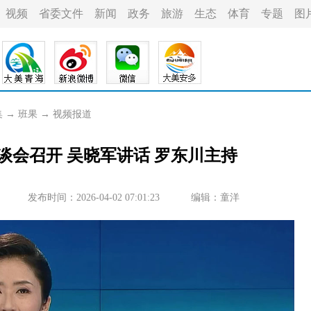
视频
省委文件
新闻
政务
旅游
生态
体育
专题
图
集
→
班果
→
视频报道
谈会召开 吴晓军讲话 罗东川主持
发布时间：2026-04-02 07:01:23
编辑：童洋