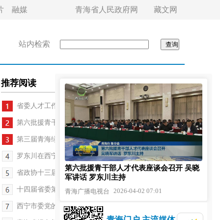
片
融媒
青海省人民政府网
藏文网
站内检索
推荐阅读
省委人才工作领导小组全体会议召开
第六批援青干部人才代表座谈会召开
第三届青海绿色算力产业发展推介会在京举行
罗东川在西宁市调研督导重点项目建设情况
第六批援青干部人才代表座谈会召开 吴晓
省政协十三届二十次常委会议召开
军讲话 罗东川主持
十四届省委第十轮巡视动员部署会议召开
2026-04-02 07:01
青海广播电视台
西宁市委党的建设工作领导小组会议召开
青海门户 主流媒体