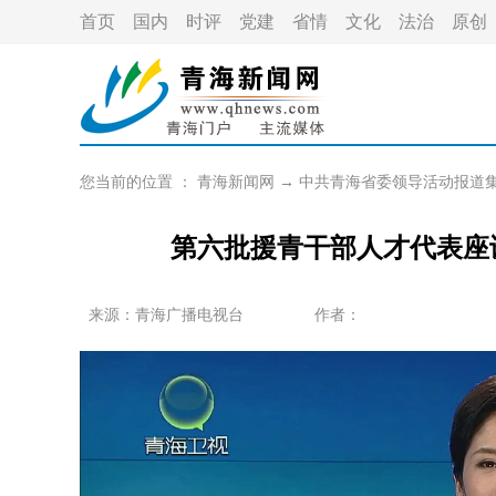
首页
国内
时评
党建
省情
文化
法治
原创
您当前的位置 ：
青海新闻网
→
中共青海省委领导活动报道
第六批援青干部人才代表座
来源：青海广播电视台
作者：