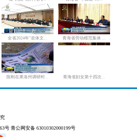
全省2024年“农体文...
青海省劳动模范集体 ...
陈刚在果洛州调研时...
青海省妇女第十四次...
究
163号
青公网安备 63010302000199号