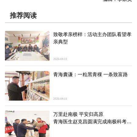
推荐阅读
致敬孝亲榜样：活动主办团队看望孝
亲典型
2026-04-11
青海囊谦：一粒黑青稞 一条致富路
2026-04-11
万里赴南极 平安归高原
青海医生赵克昌圆满完成南极科考护
航任务