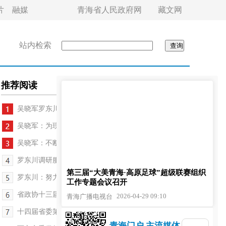
片
融媒
青海省人民政府网
藏文网
站内检索
推荐阅读
吴晓军罗东川在青海湖沿线巡湖调研
吴晓军：为现代化新青海建设贡献青春力量
吴晓军：不断增强各族群众获得感幸福感安全感
罗东川调研服务业发展情况
第三届“大美青海·高原足球”超级联赛组织
罗东川：努力把每一件实事办到群众心坎上
工作专题会议召开
省政协十三届二十次常委会议召开
2026-04-29 09:10
青海广播电视台
十四届省委第十轮巡视动员部署会议召开
青海门户 主流媒体