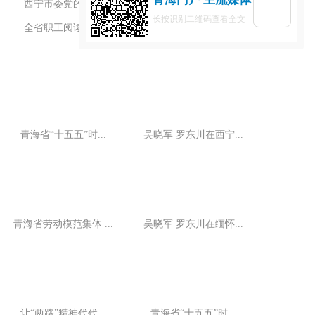
西宁市委党的建设工作领导小组会议召开
长按识别二维码查看全文
全省职工阅读成果展示活动在西宁举办
青海省“十五五”时...
吴晓军 罗东川在西宁...
青海省劳动模范集体 ...
吴晓军 罗东川在缅怀...
让“两路”精神代代...
青海省“十五五”时...