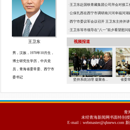
·
王卫东赴国铁青藏集团公司拜会对接工
·
公保扎西在西宁市调研南川河幸福河湖建设
·
西宁市委议军会议召开 王卫东主持并讲
·
王卫东等市领导在“八一”前夕看望慰问
王卫东
视频报道
男，汉族，1970年10月生，
博士研究生学历，中共党
员，青海省委常委、西宁市
委书记
坚持系统治理 凝聚各...
省委常
青
未经青海新闻网书面特别授
E-mail：webmaster@qhnews.c