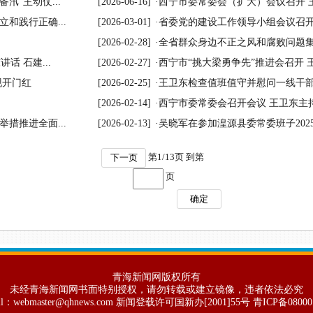
“主动仗...
[2026-06-16]
·
西宁市委常委会（扩大）会议召开 
和践行正确...
[2026-03-01]
·
省委党的建设工作领导小组会议召开 
[2026-02-28]
·
全省群众身边不正之风和腐败问题集中整
话 石建...
[2026-02-27]
·
西宁市“挑大梁勇争先”推进会召开 
现开门红
[2026-02-25]
·
王卫东检查值班值守并慰问一线干
[2026-02-14]
·
西宁市委常委会召开会议 王卫东主
措推进全面...
[2026-02-13]
·
吴晓军在参加湟源县委常委班子2025
第
1
/
13
页 到第
下一页
页
确定
青海新闻网版权所有
未经青海新闻网书面特别授权，请勿转载或建立镜像，违者依法必究
il：webmaster@qhnews.com 新闻登载许可国新办[2001]55号 青ICP备0800