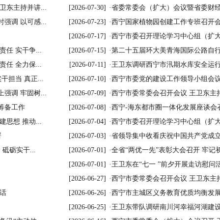
东主持并讲...
[2026-07-30]
·
省委常委会（扩大）会议暨省委财经委
调 以可感...
[2026-07-23]
·
西宁国家植物园创建工作专班召开会
[2026-07-17]
·
西宁市委召开理论学习中心组（扩大
 实干争...
[2026-07-15]
·
第二十五届环大美青海国际公路自行车
 全力保...
[2026-07-11]
·
王卫东调研西宁市汛期水库安全运行情
担当 真正...
[2026-07-10]
·
西宁市委党的建设工作领导小组会议召
调 牢固树...
[2026-07-09]
·
西宁市委常委会召开会议 王卫东主
筹备工作
[2026-07-08]
·
西宁-海东都市圈一体化发展座谈会召
想 推动...
[2026-07-04]
·
西宁市委召开理论学习中心组（扩大
署
[2026-07-03]
·
省领导集中收看庆祝中国共产党成立
砥砺实干...
[2026-07-01]
·
全省“两优一先”表彰大会召开 牢记初
[2026-07-01]
·
王卫东在“七一 ”前夕开展走访慰问
[2026-06-27]
·
西宁市委常委会召开会议 王卫东主
话
[2026-06-26]
·
西宁市主城区义务教育优质均衡发
[2026-06-25]
·
王卫东带队调研南川河幸福河湖建设项