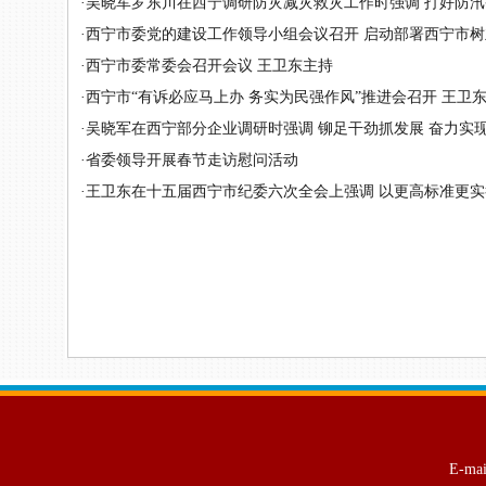
·
吴晓军罗东川在西宁调研防灾减灾救灾工作时强调 打好防汛备汛
·
西宁市委党的建设工作领导小组会议召开 启动部署西宁市树立
·
西宁市委常委会召开会议 王卫东主持
·
西宁市“有诉必应马上办 务实为民强作风”推进会召开 王卫东讲
·
吴晓军在西宁部分企业调研时强调 铆足干劲抓发展 奋力实
·
省委领导开展春节走访慰问活动
·
王卫东在十五届西宁市纪委六次全会上强调 以更高标准更实举
E-ma