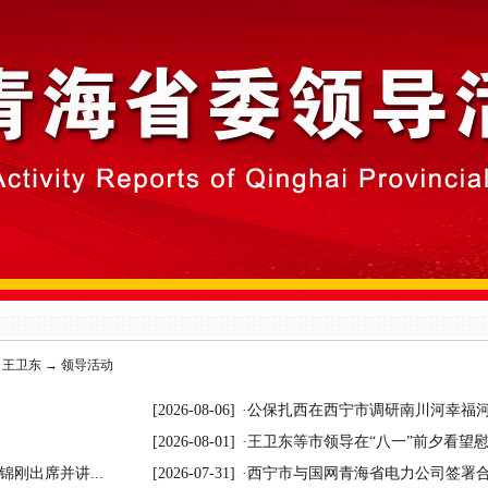
→
王卫东
→
领导活动
[2026-08-06]
·
公保扎西在西宁市调研南川河幸福河湖
[2026-08-01]
·
王卫东等市领导在“八一”前夕看望
刚出席并讲...
[2026-07-31]
·
西宁市与国网青海省电力公司签署合作