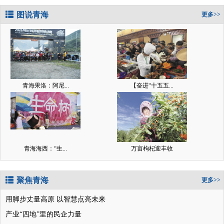
图说青海
更多>>
青海果洛：阿尼...
【奋进“十五五...
青海海西：“生...
万亩枸杞迎丰收
聚焦青海
更多>>
用脚步丈量高原 以智慧点亮未来
产业“四地”里的民企力量