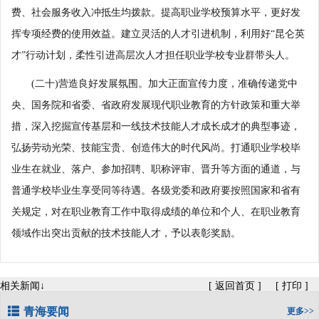
费、社会服务收入冲抵生均拨款。提高职业学校预算水平，更好发
挥专项经费的使用效益。建立灵活的人才引进机制，利用好“昆仑英
才”行动计划，柔性引进高层次人才担任职业学校专业群带头人。
(二十)营造良好发展氛围。加大正面宣传力度，准确传递党中
央、国务院和省委、省政府发展现代职业教育的方针政策和重大举
措，深入挖掘宣传基层和一线技术技能人才成长成才的典型事迹，
弘扬劳动光荣、技能宝贵、创造伟大的时代风尚。打通职业学校毕
业生在就业、落户、参加招聘、职称评审、晋升等方面的通道，与
普通学校毕业生享受同等待遇。各级党委和政府要按照国家和省有
关规定，对在职业教育工作中取得成绩的单位和个人、在职业教育
领域作出突出贡献的技术技能人才，予以表彰奖励。
相关新闻↓
[
返回首页
]
[
打印
]
青海要闻
更多>>