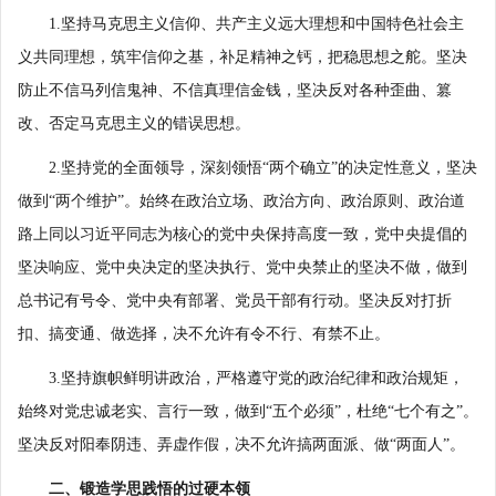
1.坚持马克思主义信仰、共产主义远大理想和中国特色社会主
义共同理想，筑牢信仰之基，补足精神之钙，把稳思想之舵。坚决
防止不信马列信鬼神、不信真理信金钱，坚决反对各种歪曲、篡
改、否定马克思主义的错误思想。
2.坚持党的全面领导，深刻领悟“两个确立”的决定性意义，坚决
做到“两个维护”。始终在政治立场、政治方向、政治原则、政治道
路上同以习近平同志为核心的党中央保持高度一致，党中央提倡的
坚决响应、党中央决定的坚决执行、党中央禁止的坚决不做，做到
总书记有号令、党中央有部署、党员干部有行动。坚决反对打折
扣、搞变通、做选择，决不允许有令不行、有禁不止。
3.坚持旗帜鲜明讲政治，严格遵守党的政治纪律和政治规矩，
始终对党忠诚老实、言行一致，做到“五个必须”，杜绝“七个有之”。
坚决反对阳奉阴违、弄虚作假，决不允许搞两面派、做“两面人”。
二、锻造学思践悟的过硬本领