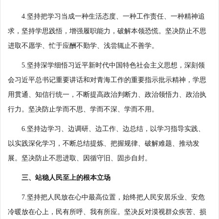
4.坚持把学习当成一种生活态度、一种工作责任、一种精神追
求，坚持学思践悟，增强履职能力，破解本领恐慌。坚决防止不思
进取不愿学、忙于应酬不勤学、浅尝辄止不善学。
5.坚持深学细悟习近平新时代中国特色社会主义思想，深刻领
会习近平总书记重要讲话和对青海工作的重要指示批示精神，学思
用贯通、知信行统一，不断提高政治判断力、政治领悟力、政治执
行力。坚决防止学而不思、学而不深、学而不用。
6.坚持边学习、边调研、边工作、边总结，以学习指导实践、
以实践深化学习，不断总结提炼、把握规律、破解难题、推动发
展。坚决防止不思进取、因循守旧、固步自封。
三、站稳人民至上的根本立场
7.坚持把人民放在心中最高位置，始终把人民安居乐业、安危
冷暖放在心上，民有所呼、我有所应。坚决反对漠视群众疾苦、损