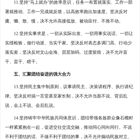
11.坚持“马上就办”的效率意识，任务一布置就落实、工作一部
署就推动、工作一完成就反馈，以高效率跑出加速度。坚决反对
庸、懒、散、慢，决不允许高接低放、被动应付、不推不动。
12.坚持实事求是，一切从实际出发、一切用事实说话、一切让
实绩检验，做行动派、当实干家。坚决反对表态多调门高、行动少
落实差，坚决反对文山会海、层层加码、过度留痕，决不允许盲
干、蛮干、瞎干。
五、汇聚团结奋进的强大合力
13.坚持民主集中制原则，议事讲民主、决策讲程序、执行讲纪
律。坚决反对搞一言堂甚至家长制，决不允许当面不说、背后乱
说，会上不说、会后乱说。
14.坚持铸牢中华民族共同体意识，团结带领各族群众像石榴籽
一样紧紧抱在一起，促进交往交流交融，推动同心同向同行。不说
不利于团结的话、不做不利于团结的事，决不允许煽动民族对立、