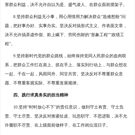
害群众利益，决不允许自以为是、盛气凌人、在群众面前摆架子。
8.坚持群众利益无小事，用心用情用力解决群众“急难愁盼”问
题，把好事办好、实事办实。坚决反对搞形式主义、作表面文章，
决不允许搞弄虚作假、欺上瞒下、劳民伤财的“形象工程”“政绩工
程”。
9.坚持新时代党的群众路线，始终保持党同人民群众的血肉联
系，把群众工作扛在肩上、抓在手上、落实到行动上，与群众想在
一起、干在一起，风雨同舟、同甘共苦。坚决反对不尊重群众意
愿、不尊重客观实际、不尊重发展规律。
四、践行求真务实的担当精神
10.坚持“时时放心不下”的责任意识，做到守土有责、守土负
责、守土尽责。坚决反对推诿扯皮、玩忽职守、不思进取，决不允
许履职不尽责、在上级面前做样子、在工作岗位混日子。