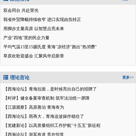
双会同台 共赴荣光
我省外贸降幅持续收窄 进口实现由负转正
用脚步丈量高原 以智慧点亮未来
产业“四地”里的民企力量
平均气温13至15摄氏度 青海"凉经济"跑出"热消费"
草原欢歌迎盛会 汇聚风华启新章
理论言论
更多>>
【西海论坛】青海拉面，是时候亮出自己的招牌了
【时评】健全备案审查机制 筑牢法治统一屏障
【江源观察】高原善治 青海有为
【西海论坛】雨再大，青海这波操作稳住了
【党建新论】以高质量组织工作护航"十五五"新征程
【西海论坛】崇军有道 贵在恒常