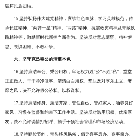
破坏民族团结。
15.坚持弘扬伟大建党精神，赓续红色血脉，学习英雄模范，传
承长征精神、“两弹一星”精神、“两路”精神、抗震救灾精神及青藏铁
路精神等，激励新时代新担当新作为。坚决反对意志薄弱、精神懈
怠、畏惧困难、不敢斗争。
六、坚守克己奉公的清廉本色
16.坚持廉洁奉公、秉公用权，牢记权力姓“公”不姓“私”，堂堂
正正做人、干干净净做事、清清白白用权。坚决反对享乐主义、奢
靡之风，决不允许假公济私、以权谋私。
17.坚持廉洁修身、廉洁齐家，管住自己、管好家人，涵养良好
家风，习惯在监督和约束下工作生活。坚决反对滥用职权、优亲厚
友，决不允许说情打招呼、插手干预社会管理和市场经济活动。
18.坚持勤俭节约，带头移风易俗，倡导喜事廉办、丧事简办。