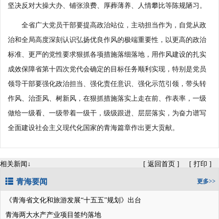
坚决反对大操大办、铺张浪费、厚葬薄养、人情攀比等陈规陋习。
全省广大党员干部要提高政治站位，主动担当作为，自觉从政
治和全局高度深刻认识弘扬优良作风的极端重要性，以更高的政治
标准、更严的党性要求狠抓各项措施落细落地，用作风建设的扎实
成效保障省第十四次党代会确定的目标任务顺利实现，特别是党员
领导干部要强化政治担当、强化责任意识、强化示范引领，带头转
作风、治歪风、树新风，在狠抓措施落实上走在前、作表率，一级
做给一级看、一级带着一级干，级级跟进、层层落实，为奋力谱写
全面建设社会主义现代化国家的青海篇章作出更大贡献。
相关新闻↓
[
返回首页
]
[
打印
]
青海要闻
更多>>
《青海省文化和旅游发展“十五五”规划》出台
青海两大水产产业项目签约落地