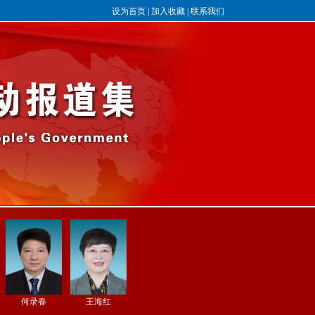
设为首页
|
加入收藏
|
联系我们
何录春
王海红