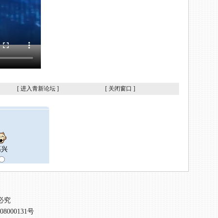
[
进入青新论坛
]
[
关闭窗口
]
高兴
必究
08000131号