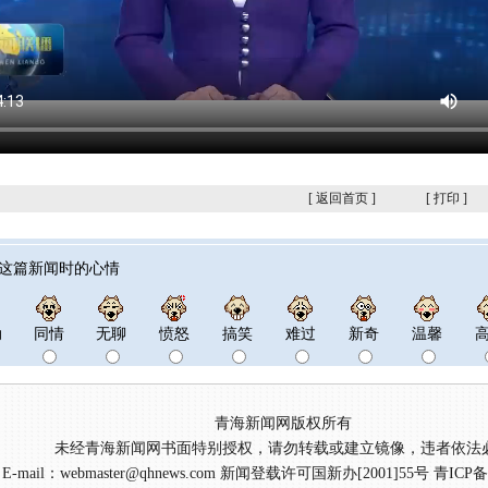
[
返回首页
]
[
打印
]
这篇新闻时的心情
动
同情
无聊
愤怒
搞笑
难过
新奇
温馨
青海新闻网版权所有
未经青海新闻网书面特别授权，请勿转载或建立镜像，违者依法
E-mail：webmaster@qhnews.com 新闻登载许可国新办[2001]55号 青ICP备