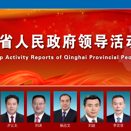
才让太
刘涛
杨志文
刘超
李宏亚