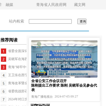
片
融媒
青海省人民政府网
藏文网
站内检索
推荐阅读
省委全面深化改革委员会第二十四次会议召开
吴晓军在海西蒙古族藏族自治州德令哈市调研
青海“铸牢中华民族共同体意识”文学笔会开幕
王卫东在西宁市城东区开展接访下访工作
全省公安工作会议召开
青海改革暨全省党校系统智库联盟研讨会召开
陈刚提出工作要求 陈刚 吴晓军会见参会代
表
省委统战部召开党外人士通报会
2024-07-05 09:27
青海广播电视台
2024年对口支援青海民族大学工作联席会议召开