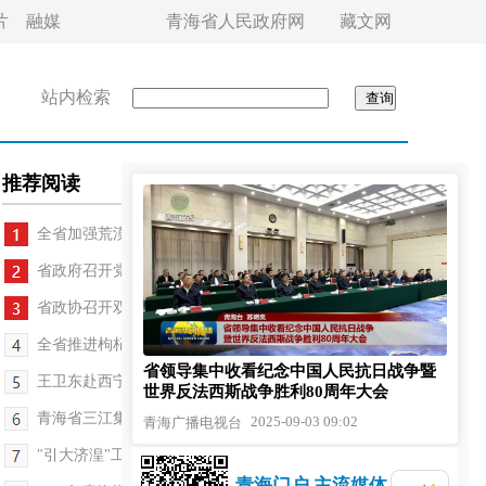
片
融媒
青海省人民政府网
藏文网
站内检索
推荐阅读
全省加强荒漠化综合防治等生态工程推进会召开
省政府召开党组会议和常务会议 罗东川主持
省政协召开双月协商座谈会 公保扎西主持
全省推进枸杞产业发展座谈会召开 刘奇凡出席
省领导集中收看纪念中国人民抗日战争暨
王卫东赴西宁市城西区调研并召开座谈会
世界反法西斯战争胜利80周年大会
青海省三江集团振兴发展大会召开
2025-09-03 09:02
青海广播电视台
"引大济湟"工程综合效益发挥专题工作会议召开
青海门户 主流媒体