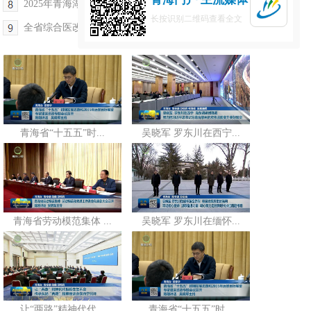
2025年青海湖诗歌节开幕 王大南出席
长按识别二维码查看全文
全省综合医改工作推进（视频）会议在西宁召开
青海省“十五五”时...
吴晓军 罗东川在西宁...
青海省劳动模范集体 ...
吴晓军 罗东川在缅怀...
让“两路”精神代代...
青海省“十五五”时...