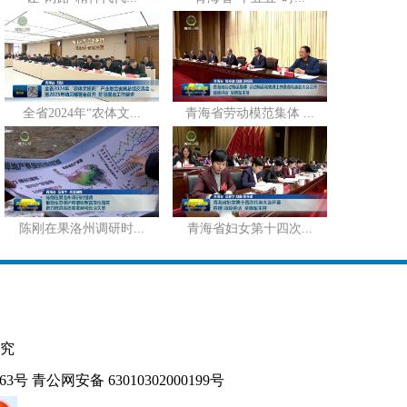
全省2024年“农体文...
青海省劳动模范集体 ...
陈刚在果洛州调研时...
青海省妇女第十四次...
究
163号
青公网安备 63010302000199号