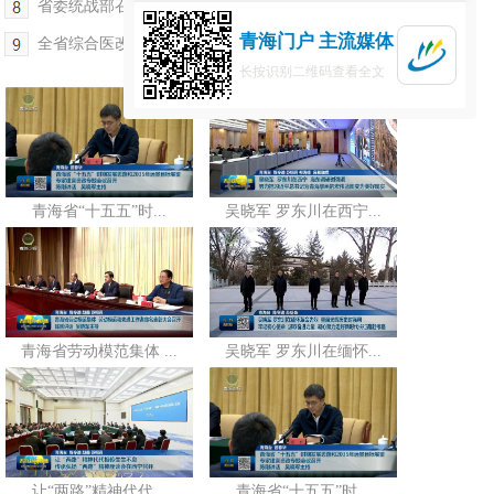
省委统战部召开政党协商会 班果出席
青海门户 主流媒体
全省综合医改工作推进（视频）会议在西宁召开
长按识别二维码查看全文
青海省“十五五”时...
吴晓军 罗东川在西宁...
青海省劳动模范集体 ...
吴晓军 罗东川在缅怀...
让“两路”精神代代...
青海省“十五五”时...