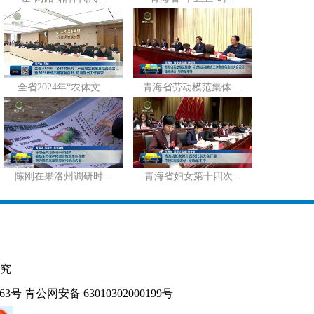
全省2024年“农体文...
青海省劳动模范集体 ...
陈刚在果洛州调研时...
青海省妇女第十四次...
究
163号
青公网安备 63010302000199号