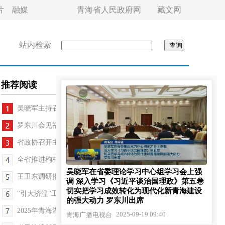
片
融媒
青海省人民政府网
藏文网
站内检索
推荐阅读
吴晓军主持召开省委理论学习中心组学习会
罗东川会见福建工控集团负责人一行
省政协召开主席民主监督座谈会 公保扎西主持
全省推进枸杞产业发展座谈会召开 刘奇凡出席
吴晓军在省委理论学习中心组学习会上强
王卫东调研推动城市高质量发展工作
调 深入学习《习近平谈治国理政》第五卷
切实把学习成效转化为现代化新青海建设
"引大济湟"工程综合效益发挥专题工作会议召开
的强大动力 罗东川出席
2025年青海湖诗歌节开幕 王大南出席
2025-09-19 09:40
青海广播电视台