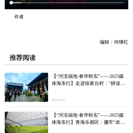
作者
编辑：何继红
推荐阅读
【“河湟福地·春华秋实”——2025媒
体海东行】走进徐家台村：“耕读传
家”传承馆里品文化润心
2025-10-17
【“河湟福地·春华秋实”——2025媒
体海东行】青海乐都区：攥牢“农业
芯片”激活产业振兴新动能