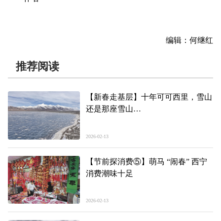
编辑：何继红
推荐阅读
【新春走基层】十年可可西里，雪山
还是那座雪山
——进山，巡护可可西里④
2026-02-13
【节前探消费⑤】萌马 “闹春” 西宁
消费潮味十足
2026-02-13