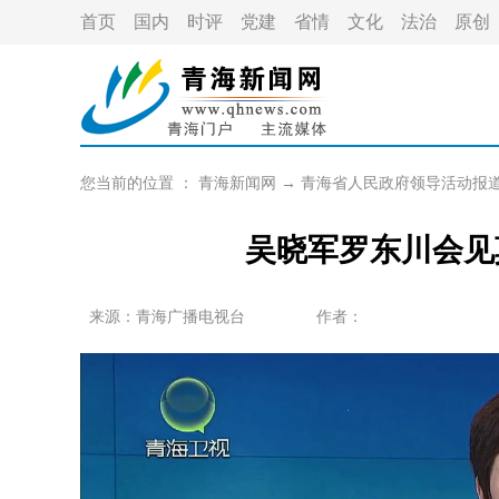
首页
国内
时评
党建
省情
文化
法治
原创
您当前的位置 ：
青海新闻网
→
青海省人民政府领导活动报
吴晓军罗东川会见
来源：青海广播电视台
作者：