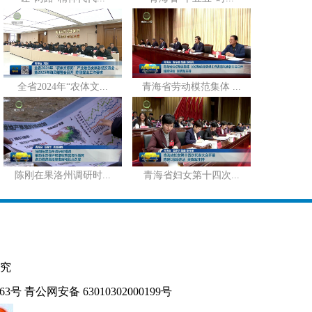
全省2024年“农体文...
青海省劳动模范集体 ...
陈刚在果洛州调研时...
青海省妇女第十四次...
究
163号
青公网安备 63010302000199号