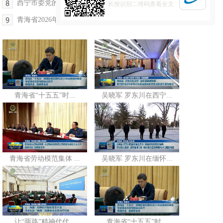
西宁市委党的建设工作领导小组会议召开
长按识别二维码查看全文
青海省2026年全民阅读大会举办
青海省“十五五”时...
吴晓军 罗东川在西宁...
青海省劳动模范集体 ...
吴晓军 罗东川在缅怀...
让“两路”精神代代...
青海省“十五五”时...