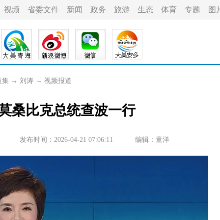
视频
省委文件
新闻
政务
旅游
生态
体育
专题
图
道集
→
刘涛
→
视频报道
莫桑比克总统查波一行
发布时间：2026-04-21 07:06:11
编辑：童洋