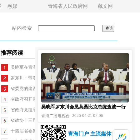
片
融媒
青海省人民政府网
藏文网
站内检索
推荐阅读
吴晓军在青海大学、省税务局、省气象局调研
罗东川：带着感情和责任为群众办实事解难题
省委党的建设工作领导小组会议召开 吴晓军讲话
省政府召开党组会议和常务会议 罗东川主持
吴晓军罗东川会见莫桑比克总统查波一行
省政府党组举办人工智能发展专题学习讲座
2026-04-21 07:06
青海广播电视台
省政协十三届二十次常委会议召开
十四届省委第十轮巡视动员部署会议召开
青海门户 主流媒体