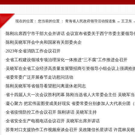
现在的位置： 您当前的位置 ：
青海省人民政府领导活动报道集
→
王卫东
·
陈刚出席西宁市干部大会并讲话 会议宣布省委关于西宁市委主要领导任免
·
陈刚吴晓军拜会中央和国家有关部委央企
·
2023年全省消防工作会议召开
·
全省工程建设领域专项治理深化一体推进“三不腐”工作推进会召开
·
吴晓军在全省工业经济高质量发展暨招商引资领导小组会议上强调抢抓机
·
省委常委广泛开展春节走访慰问活动
·
陈刚吴晓军等省领导看望慰问离退休老同志
·
省十四届人大一次会议胜利闭幕 陈刚当选省人大常委会主任 吴晓军当选.
·
凝心聚力 把宏伟蓝图变成美好现实 省委常委分别参加人大代表分团（组.
·
全省疫情防控工作会议召开 陈刚讲话 吴晓军主持
·
全省安全生产电视电话会议召开 吴晓军出席并讲话
·
苏青对口支援协作工作视频座谈会召开 吴政隆信长星讲话 许昆林吴晓军.