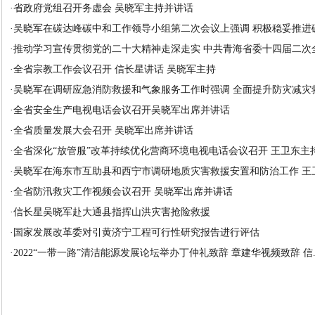
·
省政府党组召开务虚会 吴晓军主持并讲话
·
吴晓军在碳达峰碳中和工作领导小组第二次会议上强调 积极稳妥推进碳达
·
推动学习宣传贯彻党的二十大精神走深走实 中共青海省委十四届二次全体
·
全省宗教工作会议召开 信长星讲话 吴晓军主持
·
吴晓军在调研应急消防救援和气象服务工作时强调 全面提升防灾减灾救灾
·
全省安全生产电视电话会议召开吴晓军出席并讲话
·
全省质量发展大会召开 吴晓军出席并讲话
·
全省深化“放管服”改革持续优化营商环境电视电话会议召开 王卫东主
·
吴晓军在海东市互助县和西宁市调研地质灾害救援安置和防治工作 王卫东
·
全省防汛救灾工作视频会议召开 吴晓军出席并讲话
·
信长星吴晓军赴大通县指挥山洪灾害抢险救援
·
国家发展改革委对引黄济宁工程可行性研究报告进行评估
·
2022“一带一路”清洁能源发展论坛举办丁仲礼致辞 章建华视频致辞 信..