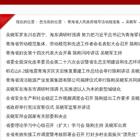
现在的位置： 您当前的位置 ：
青海省人民政府领导活动报道集
→
吴晓军
·
吴晓军罗东川在西宁、海东调研时强调 努力把习近平总书记为青海擘画的
·
青海省劳动模范集体、劳动模范和先进工作者命名表彰大会召开 陈刚讲话
·
青海省妇女第十四次代表大会开幕 陈刚冯玲讲话 吴晓军主持
·
省委全面深化改革委员会第二十六次会议暨省生态文明建设和生态环境保
·
积石山6.2级地震青海灾区灾后恢复重建工作总结会举行陈刚讲话 吴
·
青海省清洁能源产业发展集团有限公司揭牌仪式举行陈刚吴晓军共同
·
吴晓军在海东市调研时强调 扎实推进以人为本的新型城镇化
·
全省安全生产和社会稳定工作视频调度会召开 陈刚提出工作要求 吴晓军.
·
省政府举行宪法宣誓仪式 吴晓军监誓并讲话
·
吴晓军拜会国家有关部委和央企
·
省委理论学习中心组召开（扩大）学习会 陈刚主持 吴晓军出席
·
全省有效衔接工作调度暨考核部署会召开 打好乡村全面振兴“漂亮仗” ..