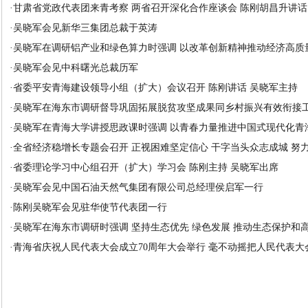
·
甘肃省党政代表团来青考察 两省召开深化合作座谈会 陈刚胡昌升讲话 吴
·
吴晓军会见新华三集团总裁于英涛
·
吴晓军在调研铝产业和绿色算力时强调 以改革创新精神推动经济高质
·
吴晓军会见中科曙光总裁历军
·
省委平安青海建设领导小组（扩大）会议召开 陈刚讲话 吴晓军主持
·
吴晓军在海东市调研督导巩固拓展脱贫攻坚成果同乡村振兴有效衔接工作
·
吴晓军在青海大学讲授思政课时强调 以青春力量推进中国式现代化青
·
全省经济稳增长专题会召开 正视困难坚定信心 干字当头众志成城 努力完
·
省委理论学习中心组召开（扩大）学习会 陈刚主持 吴晓军出席
·
吴晓军会见中国石油天然气集团有限公司总经理侯启军一行
·
陈刚吴晓军会见驻华使节代表团一行
·
吴晓军在海东市调研时强调 坚持生态优先 绿色发展 推动生态保护和高质
·
青海省庆祝人民代表大会成立70周年大会举行 毫不动摇把人民代表大会制