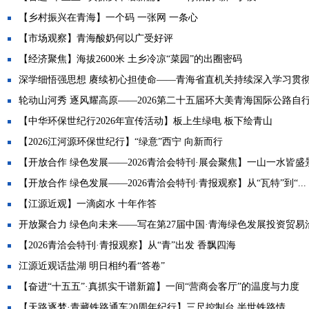
【乡村振兴在青海】一个码 一张网 一条心
【市场观察】青海酸奶何以广受好评
【经济聚焦】海拔2600米 土乡冷凉“菜园”的出圈密码
深学细悟强思想 赓续初心担使命——青海省直机关持续深入学习贯彻习
轮动山河秀 逐风耀高原——2026第二十五届环大美青海国际公路自行车
【中华环保世纪行2026年宣传活动】板上生绿电 板下绘青山
【2026江河源环保世纪行】“绿意”西宁 向新而行
【开放合作 绿色发展——2026青洽会特刊·展会聚焦】一山一水皆盛景 
【开放合作 绿色发展——2026青洽会特刊·青报观察】从“瓦特”到“...
【江源近观】一滴卤水 十年作答
开放聚合力 绿色向未来——写在第27届中国·青海绿色发展投资贸易洽.
【2026青洽会特刊·青报观察】从“青”出发 香飘四海
江源近观话盐湖 明日相约看“答卷”
【奋进“十五五”·真抓实干谱新篇】一间“营商会客厅”的温度与力度
【天路逐梦·青藏铁路通车20周年纪行】三尺控制台 半世铁路情