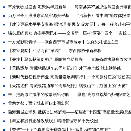
草原欢歌迎盛会 汇聚风华启新章——河南县第27届那达慕盛会开幕
为万里长江滚滚东流筑牢源头根基——“沿着长江看中国”融媒体报道..
【建设更高水平平安青海 强治理 护民安 促发展】让每一程奔赴都平安.
强头雁练真功 办实事聚民心——全省新一届村“两委”“四个一”实践...
一方光影映青绿——来自西宁市城市展示中心的系列报道之三
【农经观察】互助万亩“菜园”——东西部协作新样板
【关注】聚智献策促融合 履职担当助振兴——青海省政协聚焦农牧区产
【天路逐梦·青藏铁路通车20周年纪行】才下生产线 就上铁路线
【新时代新征程新伟业·高质量发展调研行】一个高原村庄的“股份实验.
【天路逐梦·青藏铁路通车20周年纪行】锡铁山下，刻度上的“天窗”—.
来，把高原红旗渠的故事说给你听——聚焦“高原红旗渠”系列报道之
雪豹之都，西宁城市新IP出圈出彩
瀚海新城立潮头 砥砺奋进铸辉煌——茫崖市“十四五”高质量发展综
【树立和践行正确政绩观】精细管理守护阳光校园
【奋进“十五五”·真抓实干谱新篇】5.0%背后的“新”与“质”——20...