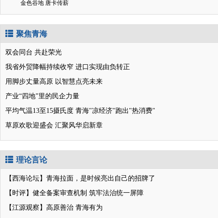
金色谷地 唐卡传薪
聚焦青海
双会同台 共赴荣光
我省外贸降幅持续收窄 进口实现由负转正
用脚步丈量高原 以智慧点亮未来
产业“四地”里的民企力量
平均气温13至15摄氏度 青海"凉经济"跑出"热消费"
草原欢歌迎盛会 汇聚风华启新章
理论言论
【西海论坛】青海拉面，是时候亮出自己的招牌了
【时评】健全备案审查机制 筑牢法治统一屏障
【江源观察】高原善治 青海有为