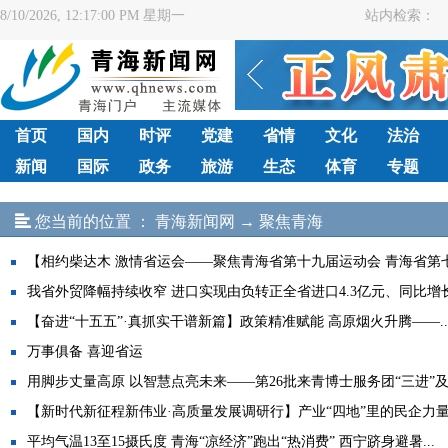
8/10/2026, 12:17:00 PM 星期一
站内检索：
首页
国内
时评
党建
省情
文化
法治
新闻
国际
政务
旅游
生态
体育
专题
您当前的位置 ：
青海新闻网
→
聚焦青海
【相约柴达木 激情省运会——聚焦青海省第十九届运动会 青海省第七.
我省外贸降幅持续收窄 进口实现由负转正全省进口4.3亿元、同比增长3
【奋进“十五五”·真抓实干谱新篇】政策精准赋能 高原烟火升腾——..
万事俱备 喜迎省运
用脚步丈量高原 以智慧点亮未来——第26批来青博士服务团“三进”及.
【新时代新征程新伟业·高质量发展调研行】产业“四地”里的民企力量.
平均气温13至15摄氏度 青海“凉经济”跑出“热消费” 西宁跻身避暑...