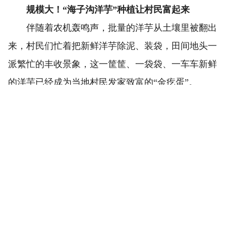
规模大！“海子沟洋芋”种植让村民富起来
伴随着农机轰鸣声，批量的洋芋从土壤里被翻出
来，村民们忙着把新鲜洋芋除泥、装袋，田间地头一
派繁忙的丰收景象，这一筐筐、一袋袋、一车车新鲜
的洋芋已经成为当地村民发家致富的“金疙蛋”。
近年来，湟中区政府高度重视海子沟乡的优势，
积极打造“一村一品，一乡一业”，形成了区域化、规
模化的种植格局。海子沟乡依托浅山地区气候土壤和
西宁近郊优势，大力发展洋芋产业，凭借其毗邻“三
李公路”和青藏高原农副产品集散中心的区位优势，
所种植的洋芋压根不愁销路。尤其是其种植的洋芋具
有淀粉含量高、口感好、易储藏、产量高、品质优等