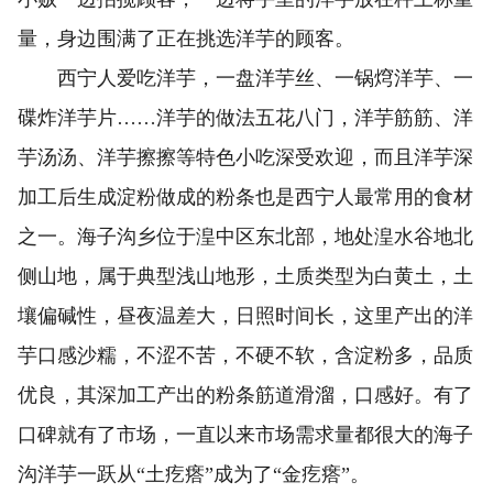
量，身边围满了正在挑选洋芋的顾客。
西宁人爱吃洋芋，一盘洋芋丝、一锅焪洋芋、一
碟炸洋芋片……洋芋的做法五花八门，洋芋筋筋、洋
芋汤汤、洋芋擦擦等特色小吃深受欢迎，而且洋芋深
加工后生成淀粉做成的粉条也是西宁人最常用的食材
之一。海子沟乡位于湟中区东北部，地处湟水谷地北
侧山地，属于典型浅山地形，土质类型为白黄土，土
壤偏碱性，昼夜温差大，日照时间长，这里产出的洋
芋口感沙糯，不涩不苦，不硬不软，含淀粉多，品质
优良，其深加工产出的粉条筋道滑溜，口感好。有了
口碑就有了市场，一直以来市场需求量都很大的海子
沟洋芋一跃从“土疙瘩”成为了“金疙瘩”。