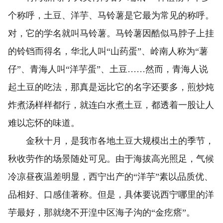
个称呼，土豆、洋芋、马铃薯是它最为常见的称呼。
对，它的学名就叫马铃薯。马铃薯因酷似马脖子上挂
的铃铛而得名，华北人叫“山药蛋”、岭南人称为“薯
仔”、青海人叫“洋芋蛋”、土豆……然而，青海人说
起土豆的吃法，那真是远比它的名字还要多，煎炒炖
炸煮汤样样都行，就连白水煮土豆，都透着一股让人
难以忘怀的味道。
金秋十月，是我市各地土豆大规模出土的季节，
秋收劳作的场景随处可见。由于海拔高光照足，气候
冷凉昼夜温差明显，西宁出产的“洋芋”素以品质优、
品相好、口感佳著称。但是，具体要说西宁哪里的洋
芋最好，那就绕不开湟中区海子沟的“金疙瘩”。