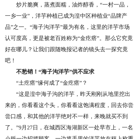
炒片脆爽，蒸煮面糯，油炸醇香，“一村一品，
一乡一业”，洋芋种植已成为湟中区种植业“品牌产
品”之一。“海子沟洋芋”最为有名，这里的洋芋市场
认可度高，更是被老百姓称为“金疙瘩”。那么它究竟
好在哪儿？让我们跟随晚报记者的镜头去一探究竟
吧！
不愁销！“海子沟洋芋”供不应求
“土疙瘩”缘何成了“金疙瘩”？
“这是湟中海子沟的洋芋，昨天刚刚从地里挖出
来的，你看看这个头，你看看这饱满程度，回去你尝
尝口感，和其他的洋芋绝对不一样，来晚就买不到
了。”9月27日，在城西区海湖新区一处早市上，一名
小贩一边招揽顾客，一边将手里的洋芋放在秤上称重