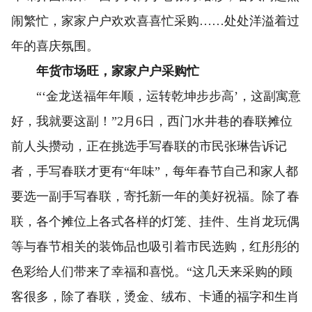
闹繁忙，家家户户欢欢喜喜忙采购……处处洋溢着过
年的喜庆氛围。
年货市场旺，家家户户采购忙
“‘金龙送福年年顺，运转乾坤步步高’，这副寓意
好，我就要这副！”2月6日，西门水井巷的春联摊位
前人头攒动，正在挑选手写春联的市民张琳告诉记
者，手写春联才更有“年味”，每年春节自己和家人都
要选一副手写春联，寄托新一年的美好祝福。除了春
联，各个摊位上各式各样的灯笼、挂件、生肖龙玩偶
等与春节相关的装饰品也吸引着市民选购，红彤彤的
色彩给人们带来了幸福和喜悦。“这几天来采购的顾
客很多，除了春联，烫金、绒布、卡通的福字和生肖