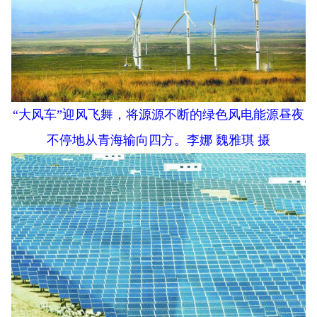
“大风车”迎风飞舞，将源源不断的绿色风电能源昼夜
不停地从青海输向四方。李娜 魏雅琪 摄