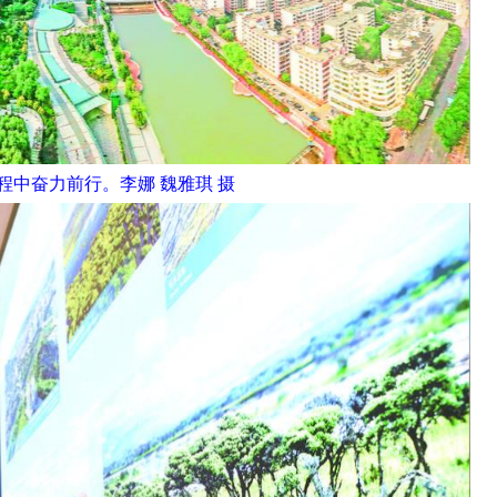
程中奋力前行。李娜 魏雅琪 摄