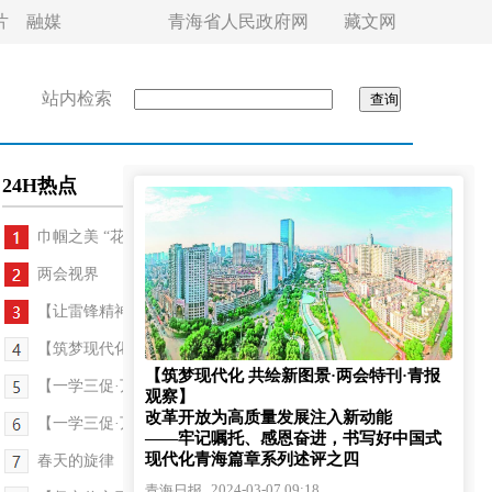
片
融媒
青海省人民政府网
藏文网
站内检索
24H热点
巾帼之美 “花样”绽放
两会视界
【让雷锋精神代代传承】人人学雷锋 处处是锋景
【筑梦现代化 共绘新图景·行进青海看发展】西宁追...
【筑梦现代化 共绘新图景·两会特刊·青报
【一学三促·万名干部下乡】“一定打好乡村全面振兴...
观察】
改革开放为高质量发展注入新动能
【一学三促·万名干部下乡】“一号文件精神宣讲到心...
——牢记嘱托、感恩奋进，书写好中国式
现代化青海篇章系列述评之四
春天的旋律
2024-03-07 09:18
青海日报