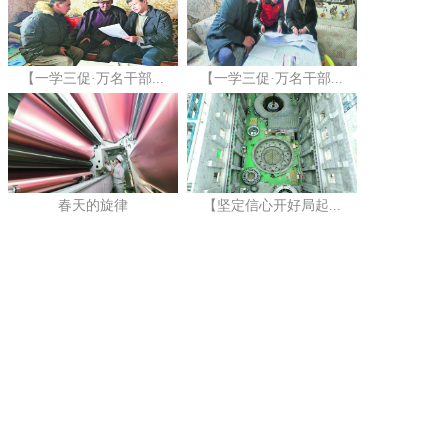
【一学三促·万名干部...
【一学三促·万名干部...
春天的旋律
【坚定信心开好局起...