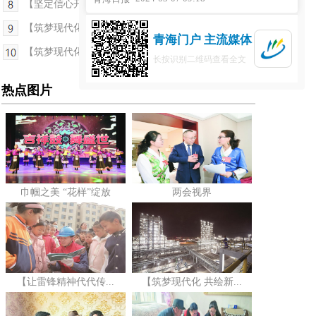
【坚定信心开好局起好步】羊曲水电站首台机组转轮...
【筑梦现代化 共绘新图景·两会特刊·连线北京】逐“...
青海门户 主流媒体
【筑梦现代化 共绘新图景·两会特刊·青报观察】构建...
长按识别二维码查看全文
热点图片
巾帼之美 “花样”绽放
两会视界
【让雷锋精神代代传...
【筑梦现代化 共绘新...