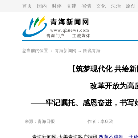
首页
国内
时评
党建
省情
文化
法治
原创
您当前的位置 ：
青海新闻网
→
图说青海
【筑梦现代化 共绘新
改革开放为高
——牢记嘱托、感恩奋进，书写
来源：青海日报
作者：
李庆玲
青海新闻网·大美青海客户端讯
改革不停顿、开