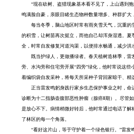
“现在砍树、盗猎现象基本看不见了，上山遇到狍鹿
鸣满脸自豪，亲眼目睹生态物种数量增多、种群扩大
每当冬季，脑山地区时常有雨夹雪天气，沉重的雪
的积雪，让树苗再次挺立，而他自己却浑身湿透。夏
全，时常自发修复河道沟渠，以便排水畅通，减少洪
既当护绿人，更做播绿者。春天植树造林季，雷发
旁、水沟旁和住宅旁开展“四旁”绿化，他时常说这些
着编织袋自发采种，将每天所采种子背回家晾干、精
正当雷发鸣躬身践行家乡生态保护事业之时，命运的
诊断为十二指肠壶腹部恶性肿瘤（腺癌Ⅱ期）。尽管
是放心不下。病情稍微好转后，他时常通过电话了解
了林区的每一个角落。
“看好这片山，等于守护着一个绿色银行。”雷发鸣