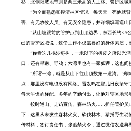
杉，北侧阳坡地带则是两三米高的人工林。管护区域
“为全面熟悉和摸清林区情况，每天天一亮他就背
害、有无放牧人员、有无安全隐患，并详细填写巡山
“从山坡跟前的管护点到山顶边界，东西长约3.5公
己的管护区域说，这份工作不仅需要好的身体素质，
“你看这几棵沙枣树，一米以下的树皮之所以光溜溜
口，还有旱獭、野鸡；六湾里也有一家狐狸，这也间
“所谓一湾，就是从山下往山顶数第一道湾。”郑斌
点，那里没有电也没有网络。雷发鸣在那儿日夜坚守
每天午饭的标配。多年的辛勤付出，让他对辖区地形
按时巡山、走访宣传、森林防火……担任管护员14
下，这里从未发生森林火灾、砍伐林木、猎捕野生动
传材料，签订责任书，张贴禁火令，通过微信发送典