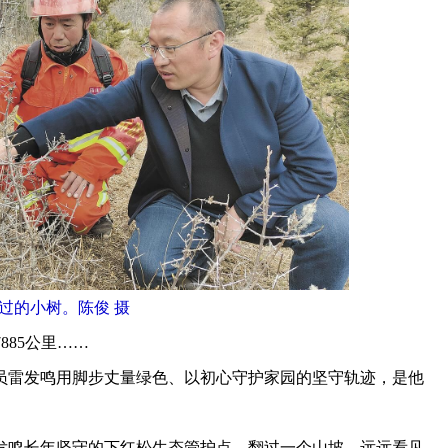
过的小树。陈俊 摄
885公里……
雷发鸣用脚步丈量绿色、以初心守护家园的坚守轨迹，是他
鸣长年坚守的下红松生态管护点。翻过一个山坡，远远看见