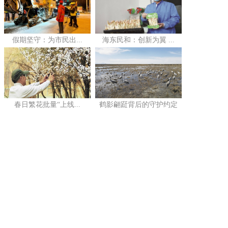
假期坚守：为市民出...
海东民和：创新为翼 ...
春日繁花批量“上线...
鹤影翩跹背后的守护约定