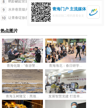
鹤影翩跹背后的守护约定
青海门户 主流媒体
水井巷里烟火盛
长按识别二维码查看全文
让青春绽放在基层一线——记海北州市场监管局2021...
热点图片
青海化隆：“春游警...
青海海北：春日研学...
青海玉树隆宝：黑颈...
发展智慧党建 打造幸...