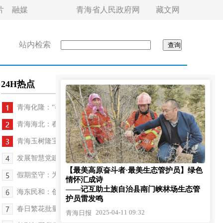
片
融媒
青海省人民政府网
藏文网
站内检索
24H热点
青海化隆：“春游警务”贴心守护暖游客
青海海北：春日研学启新程 红色传承润初心
青海玉树隆宝：黑颈鹤“如约而至”
发展智慧党建 打造幸福社区
【最美高原奋斗者·最美生态管护员】绿色
假期坚守：为市民出行按下“加速键”
情怀汇成诗
——记互助土族自治县南门峡林场生态管
海东民和：创新为翼 激活一池春水
护员雷发鸣
春日繁花批量“上线” “赏花经济”火爆出圈
2025-04-11 09:32
青海日报