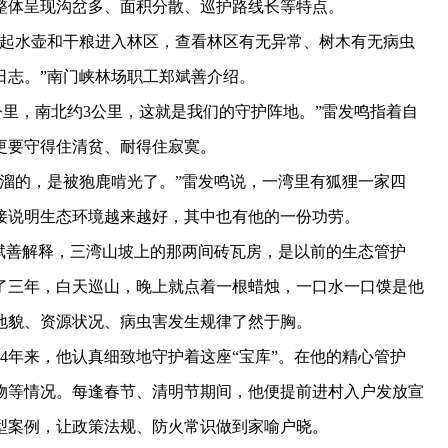
整体呈现沟岔多、面积分散、巡护路线长等特点。
起水壶和干粮进入林区，查看林区有无异常、树木有无病虫
日志。”南门峡林场职工郑斌善介绍。
里，南北约3公里，这就是我们的守护阵地。”雷发鸣指着自
更要守得住清贫、耐得住寂寞。
的，是被狍鹿啃光了。”雷发鸣说，一湾里有狐狸一家四
接说明生态环境越来越好，其中也有他的一份功劳。
善解释，三湾山坡上的那两间砖瓦房，是以前的生态管护
了三年，白天巡山，晚上就点着一根蜡烛，一口水一口馍是他
地貌、资源状况、病虫害发生规律了然于胸。
年来，他认真细致地守护着这座“宝库”。在他的精心管护
物等情况。每逢春节、清明节期间，他便提前进村入户发放宣
型案例，让政策法规、防火常识做到家喻户晓。