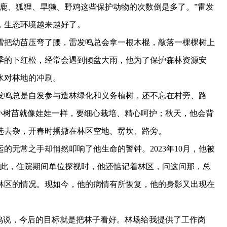
、狐狸、旱獭、野鸡这些保护动物的次数倒是多了。”雷发
，生态环境越来越好了。
把幼苗压弯了腰，雷发鸣总会拿一根木棍，敲落一棵棵树上
季的下红松，经常会遇到倾盆大雨，他为了保护森林资源安
水对林地的冲刷。
鸣总是自发参与造林绿化和义务植树，还不忘在村旁、路
小树苗就像娃娃一样，要细心栽培、精心呵护；秋天，他会背
选去杂，开春时播撒在林区空地、塄坎、路旁。
无常之手却悄然叩响了他生命的警钟。2023年10月，他被
如此，住院期间单位探视时，他还惦记着林区，问这问那，总
林区的情况。现如今，他的病情有所恢复，他的身影又出现在
说，今后的目标就是把林子看好。林场给我提供了工作岗