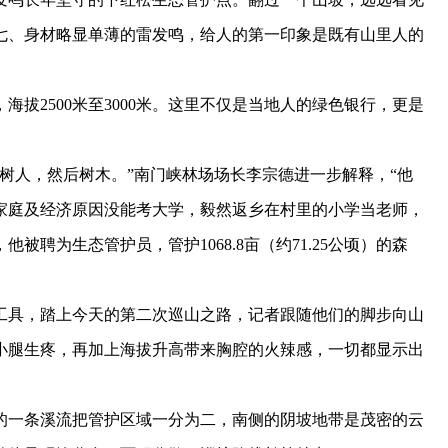
七、身材略显单薄的雷发鸣，给人的第一印象是既有山里人的
2500米至3000米。这里不仅是当地人的绿色银行，更是
树人，然后树木。”南门峡林场场长李宗德进一步解释，“他
家庭及经济原因没能考大学，毅然返乡在村里的小学当老师，
被聘为生态管护员，管护1068.8亩（约71.25公顷）的森
具，踏上今天的第二次巡山之路，记者跟随他们的脚步向山
小腿生疼，再加上海拔升高带来胸腔的火辣感，一切都显示出
一条溪流把管护区域一分为二，南侧的阴坡地带是茂密的云