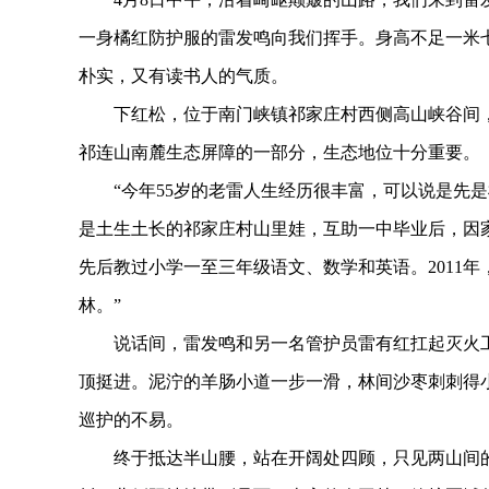
一身橘红防护服的雷发鸣向我们挥手。身高不足一米
朴实，又有读书人的气质。
下红松，位于南门峡镇祁家庄村西侧高山峡谷间，海拔
祁连山南麓生态屏障的一部分，生态地位十分重要。
“今年55岁的老雷人生经历很丰富，可以说是先是
是土生土长的祁家庄村山里娃，互助一中毕业后，因
先后教过小学一至三年级语文、数学和英语。2011年，他
林。”
说话间，雷发鸣和另一名管护员雷有红扛起灭火工
顶挺进。泥泞的羊肠小道一步一滑，林间沙枣刺刺得
巡护的不易。
终于抵达半山腰，站在开阔处四顾，只见两山间的