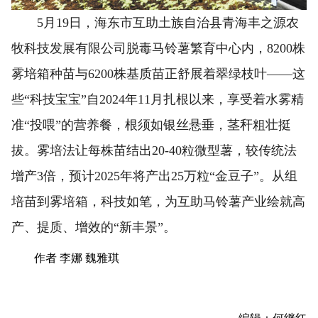
5月19日，海东市互助土族自治县青海丰之源农
牧科技发展有限公司脱毒马铃薯繁育中心内，8200株
雾培箱种苗与6200株基质苗正舒展着翠绿枝叶——这
些“科技宝宝”自2024年11月扎根以来，享受着水雾精
准“投喂”的营养餐，根须如银丝悬垂，茎秆粗壮挺
拔。雾培法让每株苗结出20-40粒微型薯，较传统法
增产3倍，预计2025年将产出25万粒“金豆子”。从组
培苗到雾培箱，科技如笔，为互助马铃薯产业绘就高
产、提质、增效的“新丰景”。
作者 李娜 魏雅琪