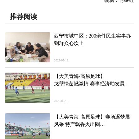
编辑：何继红
推荐阅读
西宁市城中区：200余件民生实事办
到群众心坎上
2025-05-18
【大美青海·高原足球】
戈壁绿茵燃激情 赛事经济助发展
——第二届“青超联赛”海西赛区首场
比赛见闻
2025-05-18
【大美青海·高原足球】赛场逐梦展
风采 特产飘香火出圈
——第二届“青超联赛”海南赛区首场