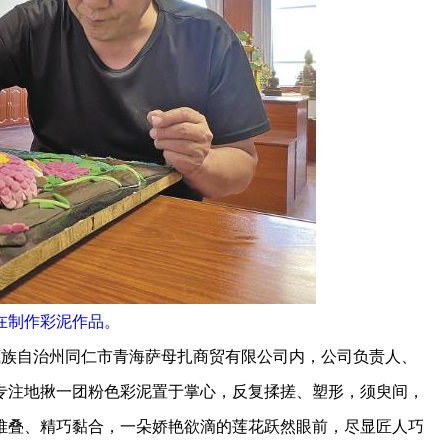
在制作彩泥作品。
藏族自治州同仁市青海萨母扎商贸有限公司内，公司负责人、
专注地揪一团粉色彩泥置于掌心，反复揉搓、塑形，须臾间，
堆叠、精巧黏合，一朵娇艳欲滴的莲花跃然眼前，尽显匠人巧