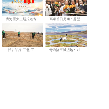
青海重大主题报道专...
高考首日见闻：题型...
我省举行“三北”工...
青海隆宝滩湿地21对...