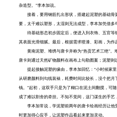
杂造型。”李本加说。
接着，要用钢筋扎出形状，搭建起泥塑的基础骨架
要，太干难以塑形，太湿则无法成型，李本加凭借多
待基础形态初步固定后，便进入到衣饰、五官等细
其表面光滑细腻。最后，根据需求喷漆、彩画，为作
黄南泥塑、堆绣与唐卡并称为“热贡艺术三绝”。堆
唐卡则通过天然矿物颜料在画布上勾勒图案；泥塑则
提起接触泥塑的缘由，李本加回忆：“小时候家里
从研磨颜料到勾线装裱，耗费时间比较长，没个把月
钱。”起初，这双手只是为了糊口在泥土间翻搅，可
成了难以割舍的牵挂。不知不觉间，这门谋生的手艺
李本加常说，学泥塑前两年的唐卡绘画经历让他受
时更加得心应手，让泥塑作品看起来更加灵动。