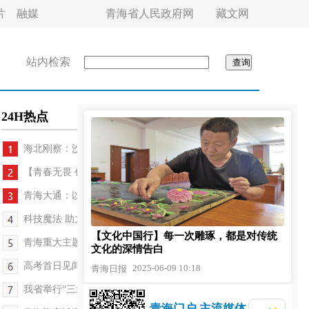
片
融媒
青海省人民政府网
藏文网
站内检索
24H热点
海北刚察：沙柳河镇举办社区运动会
【青春无畏 创业有路】马星：故乡的云是召唤也是责任
青海大通：以“加速度”解群众“心头难”
科技魔法 助力高端镁产品打破国际垄断
【文化中国行】每一次雕琢，都是对传统
青海重大主题报道专栏 《江源近观》将重磅推出
文化的深情告白
高考首日见闻：题型新颖是焦点 爱的守护是常态
2025-06-09 10:18
青海日报
我省举行“三北”工程六期观摩推进会探索“光伏+治...
青海门户 主流媒体