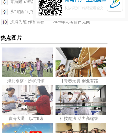
青海隆宝滩湿地21对黑颈鹤顺利抱窝
长按识别二维码查看全文
从“避险”到“奔富”——民和县地质灾害避险搬迁见闻
拼搏为笔 作答青春——2025年高考首日见闻
热点图片
海北刚察：沙柳河镇...
【青春无畏 创业有路...
青海大通：以“加速...
科技魔法 助力高端镁...