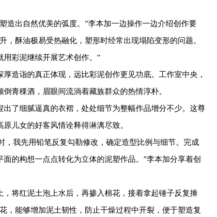
造出自然优美的弧度。”李本加一边操作一边介绍创作要
攀升，酥油极易受热融化，塑形时经常出现塌陷变形的问题。
就用彩泥继续开展艺术创作。”
厚造诣的真正体现，远比彩泥创作更见功底。工作室中央，
倾倒青稞酒，眉眼间流淌着藏族群众的热情淳朴。
出了细腻逼真的衣褶，处处细节为整幅作品增分不少。这尊
高原儿女的好客风情诠释得淋漓尽致。
作时，我先用铅笔反复勾勒修改，确定造型比例与细节。完成
平面的构想一点点转化为立体的泥塑作品。”李本加分享着创
，将红泥土泡上水后，再掺入棉花，接着拿起锤子反复捶
棉花，能够增加泥土韧性，防止干燥过程中开裂，便于塑造复