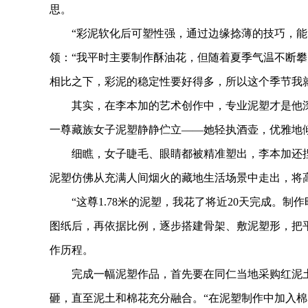
思。
“彩泥软化后可塑性强，通过边缘捻薄的技巧，能塑
领：“我平时主要制作酥油花，但随着夏季气温不断
相比之下，彩泥的稳定性要好得多，所以这个季节我
其实，在李本加的艺术创作中，专业泥塑才是他深
一尊藏族女子泥塑静静伫立——她轻执酒壶，优雅地
细瞧，女子睫毛、眼睛都被精准塑出，李本加还捏
泥塑仿佛从充满人间烟火的藏地生活场景中走出，将
“这尊1.78米的泥塑，我花了将近20天完成。制
图纸后，再依据比例，逐步搭建骨架、敷泥塑形，把
作历程。
完成一幅泥塑作品，首先要在同仁当地采购红泥土
砸，直至泥土和棉花充分融合。“在泥塑制作中加入