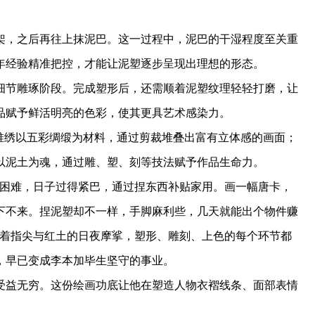
，之后再往上抹泥巴。这一过程中，泥巴的干湿程度至关重
年经验精准把控，才能让泥塑逐步呈现出理想的形态。
节雕琢阶段。完成塑形后，还需顺着泥塑纹理轻轻打磨，让
品赋予鲜活明亮的色彩，使其更具艺术感染力。
绣以五彩绸缎为材料，通过剪裁堆叠出富有立体感的画面；
以泥土为魂，通过雕、塑、刻等技法赋予作品生命力。
困难，日子过得紧巴，通过捏东西补贴家用。画一幅唐卡，
下不来。捏泥塑却不一样，手脚麻利些，几天就能出个物件赚
随着指尖与红土的日夜摩挲，塑形、雕刻、上色的每个环节都
，早已变成李本加毕生坚守的事业。
益无穷。这份绘画功底让他在塑造人物衣褶线条、面部表情