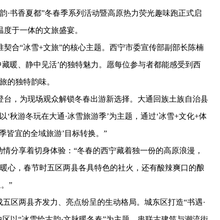
韵·书香夏都”冬春季系列活动暨高原热力荧光趣味跑正式启
温度于一体的文旅盛宴。
合“冰雪+文旅”的核心主题。西宁市委宣传部副部长陈楠
中藏暖、静中见活’的独特魅力。愿每位参与者都能感受到西
文旅的独特韵味。
台，为现场观众解锁冬春出游新选择。大通回族土族自治县
‘秋游冬玩在大通·冰雪旅游季’为主题，通过‘冰雪+文化+体
四季皆宜的全域旅游’目标转换。”
情分享着切身体验：“冬春的西宁藏着独一份的高原浪漫，
的暖心，春节时五区两县各具特色的社火，还有酸辣爽口的酿
。”
五区两县齐发力、亮点纷呈的生动格局。城东区打造“书遇·
中区以“冰雪绘古韵·文脉暖冬春”为主题，串联古建筑与潮流街