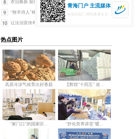
衣旧焕新 如何变废为宝
青海门户 主流媒体
“牧羊诗人”林成君
长按识别二维码查看全文
让法治宣传有深度更有温度——2025年青海省“宪法...
热点图片
高原冷凉气候育出好香菇
【辉煌“十四五” 改...
“家门口”的国家区...
“舒化营养讲堂”暖...