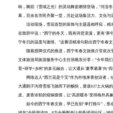
响，舞蹈《雪域之光》的灵动舞姿燃情登场，“河湟冬
幕，百余名市民齐聚一堂，共赴这场集活力、文化与
活动现场，雪花造型的装饰与主题遥相呼应，精准契
在致辞中说：“西宁的冬天，既有诗意浪漫，更有‘寒
宁冬日的温度与激情。”这番话精准勾勒出西宁冬春
随着授牌仪式的推进，西宁冬春文旅推介官依次登
文体旅游局旅游服务中心主任张晓东分享：“今年我们以
育+研学+乡村’的多元融合，让大通从‘夏季避暑’向‘
网络达人“西兰花是个宝”作为外地来青创业者，动
大通鹞子沟滑雪场飞驰而下的畅快，唐道637土火锅
皮、麦香浓郁的焜锅馍馍，让‘高原暖冬’变得格外具象
如今的西宁冬春文旅，早已告别“单打独斗”，形成
城东”全民阅读IP，8万余册图书让书香浸润社区；城