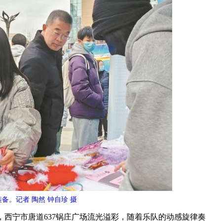
备。记者 陶然 钟自珍 摄
分，西宁市唐道637锅庄广场流光溢彩，随着乐队的动感旋律奏