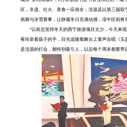
区，非遗、社火、美食一应俱全；湟源县以第三届双
画廊与冰雪赛事，让静谧冬日充满动感；湟中区则将
“以前总觉得冬天的西宁旅游项目太少，今天来现场
蒋玲牵着孩子的手，目光追随着舞台上童声合唱《玉
是湟源的灯会，都特别吸引人，以后每个周末都要带