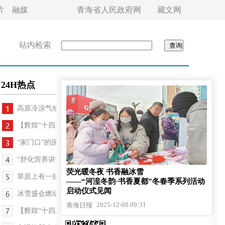
片
融媒
青海省人民政府网
藏文网
站内检索
24H热点
高原冷凉气候育出好香菇
【辉煌“十四五” 改革谱新篇·走基层 看变化】一粒...
“家门口”的国家区域医疗中心开诊啦！——青海首...
“舒化营养讲堂”暖心开讲
荧光暖冬夜 书香融冰雪
草原上有一抹检察蓝——记全国模范检察官王小婷
——“河湟冬韵·书香夏都”冬春季系列活动
启动仪式见闻
冰雪盛会燃动岗什卡
2025-12-08 09:31
青海日报
【辉煌“十四五” 改革谱新篇·说说这五年】藏在社...