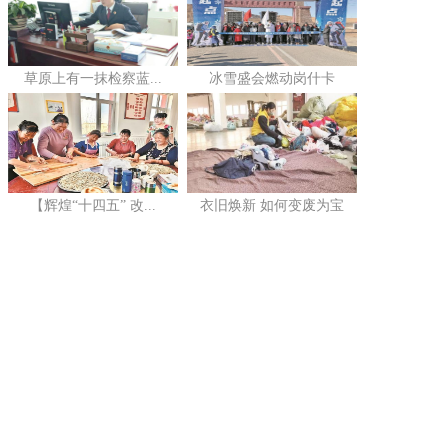
草原上有一抹检察蓝...
冰雪盛会燃动岗什卡
【辉煌“十四五” 改...
衣旧焕新 如何变废为宝