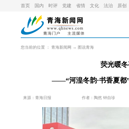
首页
国内
时评
党建
省情
文化
法治
原创
您当前的位置 ：
青海新闻网
→
图说青海
荧光暖冬
——“河湟冬韵·书香夏
来源：青海日报
作者：
陶然 钟自珍