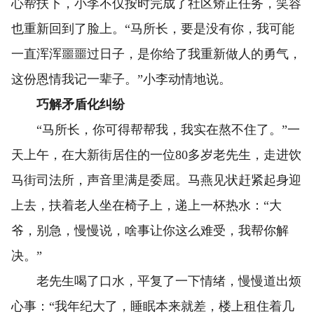
心帮扶下，小李不仅按时完成了社区矫正任务，笑容
也重新回到了脸上。“马所长，要是没有你，我可能
一直浑浑噩噩过日子，是你给了我重新做人的勇气，
这份恩情我记一辈子。”小李动情地说。
巧解矛盾化纠纷
“马所长，你可得帮帮我，我实在熬不住了。”一
天上午，在大新街居住的一位80多岁老先生，走进饮
马街司法所，声音里满是委屈。马燕见状赶紧起身迎
上去，扶着老人坐在椅子上，递上一杯热水：“大
爷，别急，慢慢说，啥事让你这么难受，我帮你解
决。”
老先生喝了口水，平复了一下情绪，慢慢道出烦
心事：“我年纪大了，睡眠本来就差，楼上租住着几