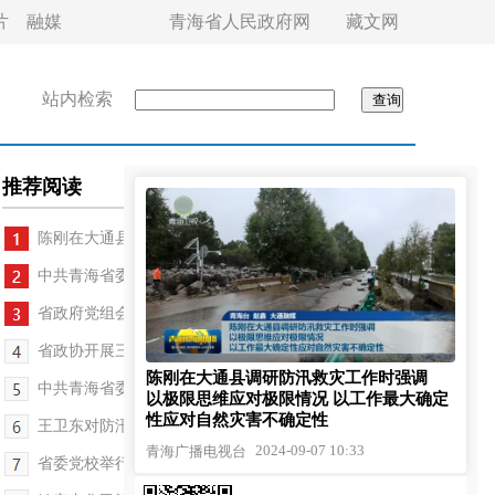
片
融媒
青海省人民政府网
藏文网
站内检索
推荐阅读
陈刚在大通县调研防汛救灾工作
中共青海省委十四届七次全会举行
省政府党组会议召开 吴晓军主持并讲话
省政协开展三级政协委员活动日
陈刚在大通县调研防汛救灾工作时强调
中共青海省委召开党外人士座谈会
以极限思维应对极限情况 以工作最大确定
性应对自然灾害不确定性
王卫东对防汛救灾工作再安排再部署再要求
2024-09-07 10:33
青海广播电视台
省委党校举行2024年秋季学期开学典礼