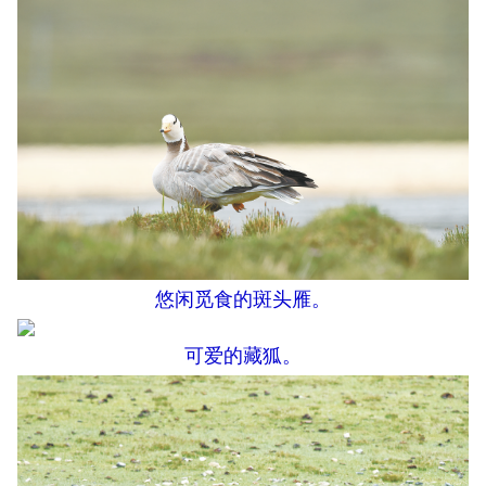
悠闲觅食的斑头雁。
可爱的藏狐。