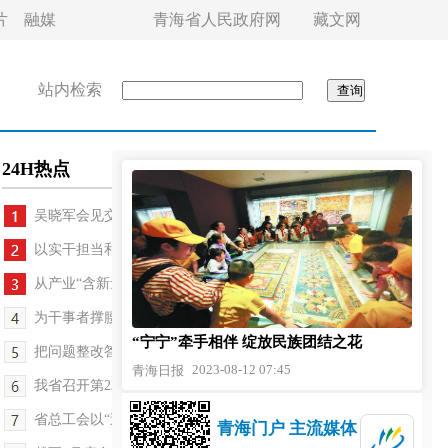
片
融媒
青海省人民政府网
藏文网
站内检索
24H热点
吴晓军会见交通银行股份有限公司董事长任德奇一行
以实干担当和实绩实效贯彻落实省委全会精神
从产业“含新量”看工业经济新突破
为干事者撑腰 为成事者鼓劲 营造干事创业浓厚氛围
“宁宁”牵手相伴 绽放民族团结之花
把问题整改答卷融进高质量发展之中
2023-08-12 07:45
青海日报
我省召开第23批来青博士服务团成员座谈会
省总工会以“送清凉”活动促主题教育持续深入
青海门户 主流媒体