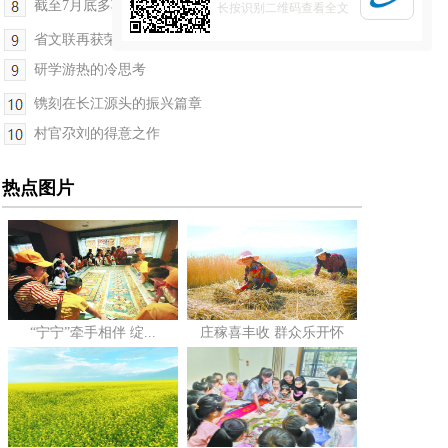
截至7月底多项民政实事落地开花
长按识别二维码查看全文
省文联再获荣誉
研学游热的冷思考
镌刻在长江源头的振兴篇章
村官尕刘的得意之作
热点图片
“宁宁”牵手相伴 绽...
庄稼喜丰收 群众乐开怀