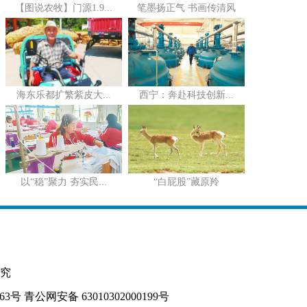
【图说农牧】门源1.9...
笔墨扬正气 书画传清风
海东乐都扩繁紫皮大...
西宁：奔赴科技创新...
以“稳”聚力 夯实民...
“白屁股”藏原羚
究
163号
青公网安备 63010302000199号