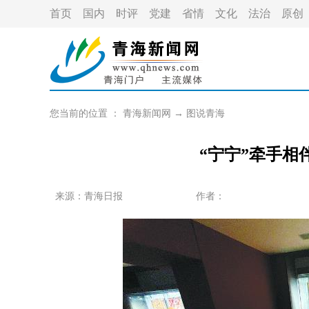
首页
国内
时评
党建
省情
文化
法治
原创
您当前的位置 ：
青海新闻网
→
图说青海
“宁宁”牵手相
来源：青海日报
作者：