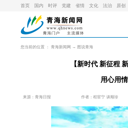
首页
国内
时评
党建
省情
文化
法治
原创
您当前的位置 ：
青海新闻网
→
图说青海
【新时代 新征程 
用心用情
来源：青海日报
作者：
程宦宁 谈顺珍