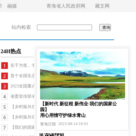
片
融媒
青海省人民政府网
藏文网
站内检索
24H热点
实干为笔，书写美丽乡村新答卷
首个全国生态日青海省宣传活动8月15日举办
2023全国重点网络媒体青海行采访活动正式启动
省委宣传部省文联省作协致杨志军先生的贺信
【新时代 新征程 新伟业·我们的国家公
【乡村振兴在青海】“供港蔬菜”带来幸福前景
园】
用心用情守护绿水青山
【乡村振兴在青海】倒淌河激活城乡文旅路
2023-08-14 18:01
青海日报
【我们的国家公园】用心用情守护绿水青山