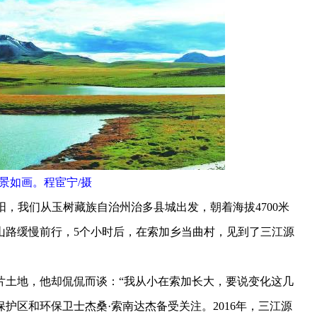
景如画。程宦宁/摄
，我们从玉树藏族自治州治多县城出发，朝着海拔4700米
山路缓慢前行，5个小时后，在索加乡当曲村，见到了三江源
土地，他却侃侃而谈：“我从小在索加长大，要说变化这几
护区和环保卫士杰桑·索南达杰备受关注。2016年，三江源