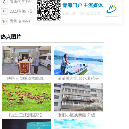
青海将申报可鲁克湖-托素湖为国际重要湿地
青海门户 主流媒体
2023青海（深圳）绿色商品大集在深圳开幕
长按识别二维码查看全文
青海省4664个村（社区）有儿童主任啦
热点图片
铁路人员联动救助患...
清清黄河水 冷水养殖兴
【走进三江源国家公...
老旧小区换新颜 升级...