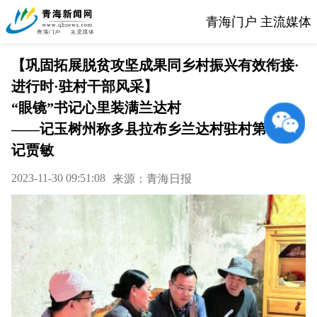
青海门户 主流媒体
【巩固拓展脱贫攻坚成果同乡村振兴有效衔接·
进行时·驻村干部风采】
“眼镜”书记心里装满兰达村
——记玉树州称多县拉布乡兰达村驻村第一书
记贾敏
2023-11-30 09:51:08
来源：青海日报