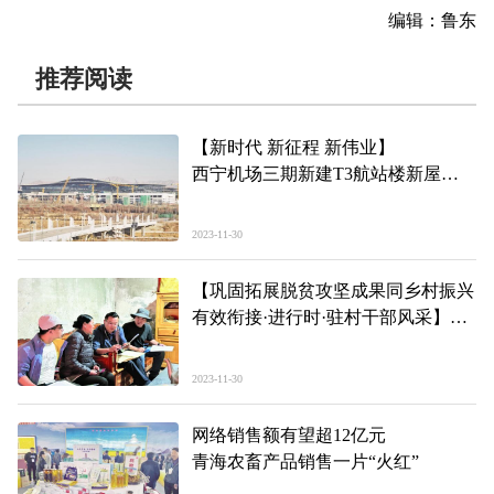
编辑：鲁东
推荐阅读
【新时代 新征程 新伟业】
西宁机场三期新建T3航站楼新屋面
和幕墙工程于11月30日实现封闭
2023-11-30
【巩固拓展脱贫攻坚成果同乡村振兴
有效衔接·进行时·驻村干部风采】
“眼镜”书记心里装满兰达村
——记玉树州称多县拉布乡兰达村驻
2023-11-30
村第一书记贾敏
网络销售额有望超12亿元
青海农畜产品销售一片“火红”