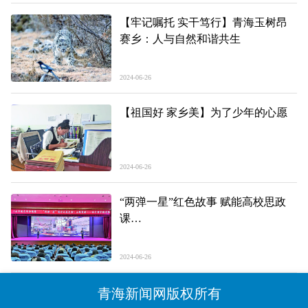
【牢记嘱托 实干笃行】青海玉树昂
赛乡：人与自然和谐共生
2024-06-26
【祖国好 家乡美】为了少年的心愿
2024-06-26
“两弹一星”红色故事 赋能高校思政
课
——《永不褪色的金银滩——“两弹
一星”精神永放光芒》 主题宣讲走进
2024-06-26
黑龙江高校
青海新闻网版权所有