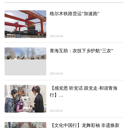
格尔木铁路货运“加速跑”
2025-03-04
青海互助：农技下乡护航“三农”
2025-03-03
【感党恩 听党话 跟党走·和谐青海
行】
呵护“光明” 让爱看得见
2025-03-02
【文化中国行】龙舞彩袖 非遗焕新