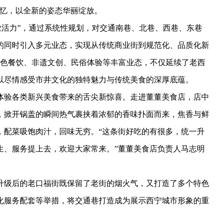
记忆，以全新的姿态华丽绽放。
活力”，通过系统性规划，对交通南巷、北巷、西巷、东巷
的同时引入多元业态，实现从传统商业街到规范化、品质化新
特色餐饮、非遗文创、民俗体验等丰富业态，不仅延续了老西
以尽情感受市井文化的独特魅力与传统美食的深厚底蕴。
验各类新兴美食带来的舌尖新惊喜。走进董董美食店，店中
，掀开锅盖的瞬间热气裹挟着浓郁的香味扑面而来，焦香与鲜
，配菜吸饱肉汁，回味无穷。“这条街好吃的有很多，统一升
生、服务提上去，欢迎大家常来。”董董美食店负责人马志明
级后的老口福街既保留了老街的烟火气，又打造了多个特色
化服务配套等举措，将交通巷打造成为展示西宁城市形象的重