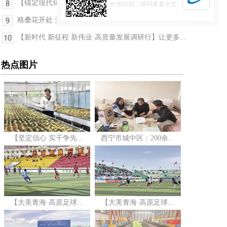
【锚定现代化 改革再深化】“天眼”＋铁脚板 守护...
长按识别二维码查看全文
格桑花开处 无障亦有爱——写在第三十五个全国助残...
【新时代 新征程 新伟业·高质量发展调研行】让更多...
热点图片
【坚定信心 实干争先...
西宁市城中区：200余...
【大美青海·高原足球...
【大美青海·高原足球...