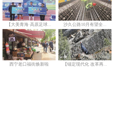
【大美青海·高原足球...
沙久公路10月有望全...
西宁老口福街焕新啦
【锚定现代化 改革再...