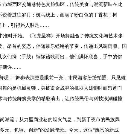
西宁市城西区交通巷特色文旅街区，传统美食与潮流新味在此
诉说着过往岁月；斑马线上，画满了粉白色的丁香花；树
板上，引得路人驻足……
待中准时开始。《飞龙呈祥》开场舞融合了传统文化与艺术张
旋、昂首的姿态，伴随鼓乐铿锵的节奏，传递出风调雨顺、国
儿女们携（手鼓）铜锣踏歌而出，他们满怀欣喜，手中的锣
好期许……
舞呢！”舞狮表演更是眼前一亮，市民游客纷纷拍照。只见雄
同舞的是机械灵狮，身披鎏金战甲的机器人雄狮时而昂首而
技术与传统舞狮美学的精彩演出，让传统民俗与科技浪潮碰撞
尚潮流；从力盟商业巷的烟火气息，到新千夜市的民族风
多元、包容、创新”的发展理念。今天，这位“熟悉的新成