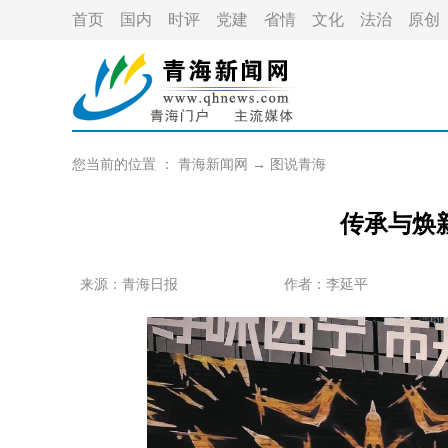
首页
国内
时评
党建
省情
文化
法治
原创
您当前的位置 ：
青海新闻网
→
图说青海
传承与焕
来源：青海日报
作者：
李延平