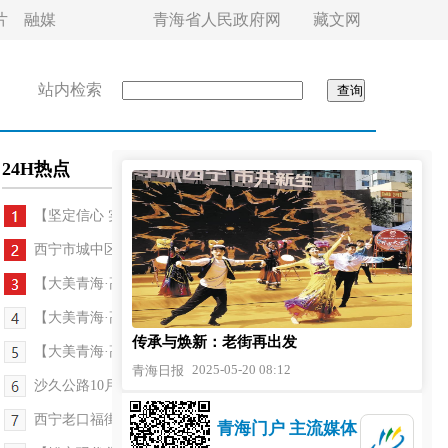
片
融媒
青海省人民政府网
藏文网
站内检索
24H热点
【坚定信心 实干争先】雾培“魔法”育薯苗 绘...
西宁市城中区：200余件民生实事办到群众心坎上
【大美青海·高原足球】戈壁绿茵燃激情 赛事经济助...
【大美青海·高原足球】赛场逐梦展风采 特产飘香火...
传承与焕新：老街再出发
【大美青海·高原足球】第二届“青超联赛”首轮比赛...
2025-05-20 08:12
青海日报
沙久公路10月有望全线通车
西宁老口福街焕新啦
青海门户 主流媒体