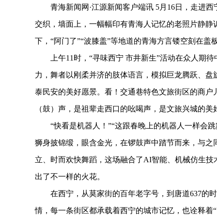
青海新闻网·江源新闻客户端讯 5月16日，走进
交织，墙面上，一幅幅印有青海人记忆的老照片静静
下，“阿门了”“波膝盖”等地道的青海方言镂空刻在盖
上午11时，“寻味西宁 市井新生”活动在众人期
力，舞者以刚柔并济的肢体语言，模拟巨龙腾跃、盘
泰民安的美好愿景。看！交通巷特色文旅街区的商户
（鼓）声，是祖辈走西口的吆喝声，是文旅兴城的美
“快看是机器人！”“这跟春晚上的机器人一样会跳
狮身披锦缎，眼含金光，在锣鼓声中踏节而来，与之
立、时而欢快舞蹈，这场融合了AI智能、机械仿生
出了不一样的火花。
在西宁，从莫家街的百年老字号，到唐道637的时
情，每一条街区都承载着西宁的城市记忆，也诠释着“