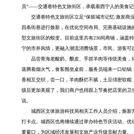
员”——交通巷特色文旅街区，承载着西宁人的美食
交通巷特色文旅街区立足“保留城市记忆 激发商业
四条街巷进行焕新，在优化空间布局、完善基础设施
型文旅街区的蜕变。目前这里共有236间商铺，涵盖
宁的市井风情，更融入潮流消费场景，市民、游客可
品尝青海老酸奶、酿皮、手抓羊肉等传统美食，体
蒸腾着烟火气，食客围坐桌前，服务员端来一口铝锅
香相互交织，尝一口，羊肉酥烂不腻，土豆绵密软糯
级后更加美观了，我们商户也得跟上节奏把店里的卫
说。
城西区文体旅游科技局相关工作人员介绍，焕新升
打卡点。城西区也将继续通过举办特色节庆活动、优
要窗口，为区域经济发展和文旅产业升级贡献力量。