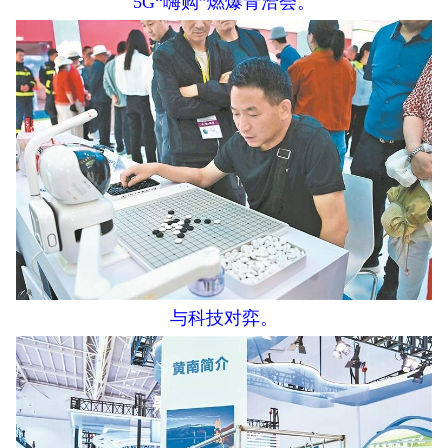
5G“嗨购”燃爆青洽会。
与科技对弈。