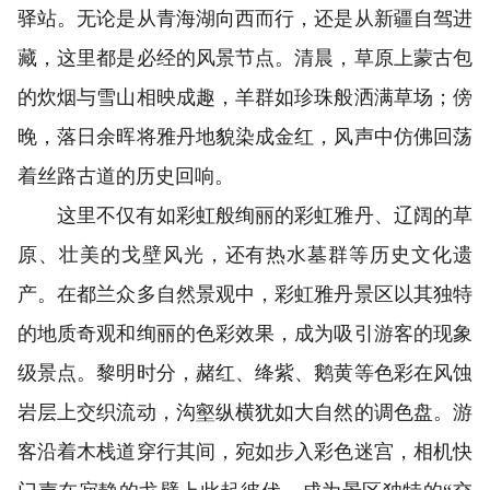
驿站。无论是从青海湖向西而行，还是从新疆自驾进
藏，这里都是必经的风景节点。清晨，草原上蒙古包
的炊烟与雪山相映成趣，羊群如珍珠般洒满草场；傍
晚，落日余晖将雅丹地貌染成金红，风声中仿佛回荡
着丝路古道的历史回响。
这里不仅有如彩虹般绚丽的彩虹雅丹、辽阔的草
原、壮美的戈壁风光，还有热水墓群等历史文化遗
产。在都兰众多自然景观中，彩虹雅丹景区以其独特
的地质奇观和绚丽的色彩效果，成为吸引游客的现象
级景点。黎明时分，赭红、绛紫、鹅黄等色彩在风蚀
岩层上交织流动，沟壑纵横犹如大自然的调色盘。游
客沿着木栈道穿行其间，宛如步入彩色迷宫，相机快