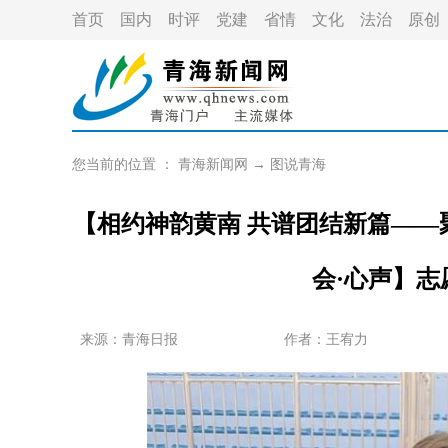
首页
国内
时评
党建
省情
文化
法治
原创
您当前的位置 ：
青海新闻网
→
图说青海
【相约神韵黄南 共谱团结新篇—
会·心声】
来源：青海日报
作者：
王宥力