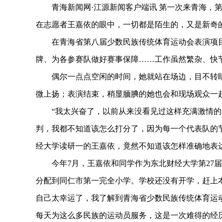
青海新闻网·江源新闻客户端讯 第一次来青海，第
在志愿者王嘉依的眼中，一切都是陌生的，又是新奇
在青海省第八届少数民族传统体育运动会表演项目
牌、为各参赛队做好赛事保障……工作虽然繁杂、快
偶尔一点点空闲的时间，她就站在场边，目不转睛
微上扬；表演结束，稍显腼腆的她也会和现场观众一
“我太兴奋了，以前从来没看见过这样充满激情的
判，我都不知道该怎么打分了，因为每一个代表队的
经大学读研一的王嘉依，竟然不知道该怎样准确地表
今年7月，王嘉依和同学作为东北财经大学第27届
分配到同仁市第一完全小学。学校还没有开学，赶上
自己太幸运了，我了解到青海省少数民族传统体育运
每天为这么多民族的运动员服务，这是一次难得的经