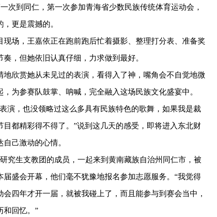
一次到同仁，第一次参加青海省少数民族传统体育运动会，
的，更是震撼的。
现场，王嘉依正在跑前跑后忙着摄影、整理打分表、准备奖
节奏，但她依旧认真仔细，力求做到最好。
地欣赏她从未见过的表演，看得入了神，嘴角会不自觉地微
起，为参赛队鼓掌、呐喊，完全融入这场民族文化盛宴中。
表演，也没领略过这么多具有民族特色的歌舞，如果我是裁
节目都精彩得不得了。”说到这几天的感受，即将进入东北财
达自己激动的心情。
研究生支教团的成员，一起来到黄南藏族自治州同仁市，被
本届盛会开幕，他们毫不犹豫地报名参加志愿服务。“我觉得
动会四年才开一届，就被我碰上了，而且能参与到赛会当中，
历和回忆。”