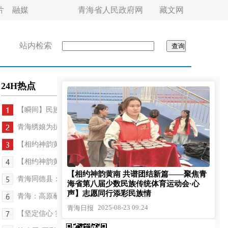
片
融媒
青海省人民政府网
藏文网
站内检索
24H热点
【瞬间】民族传统项目彰显魅力
青海绣娘为抗战老兵绣五星红旗
【相约神韵黄南 共谱团结新篇——聚焦青海省第八届...
【相约神韵黄南 共谱团结新篇——聚焦青海省第八届...
【相约神韵黄南 共谱团结新篇——聚焦青
青海同德县：扫帚下的城市温情
海省第八届少数民族传统体育运动会·心
声】志愿同行添彩民族情
青海：高原藜麦红 都兰产业兴
2025-08-23 09:24
青海日报
【坚定信心 实干争先】从牧场到餐桌——青海都兰县...