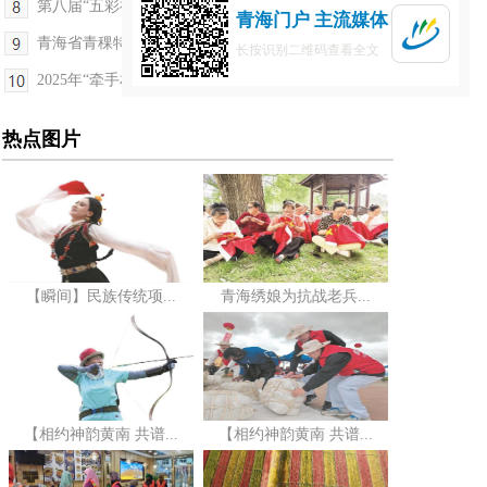
第八届“五彩神箭”国际射箭赛9月5日开幕
青海门户 主流媒体
青海省青稞特色农业气象服务中心建设通过考核评审
长按识别二维码查看全文
2025年“牵手相伴 共同绽放”合源·青少年资助夏令...
热点图片
【瞬间】民族传统项...
青海绣娘为抗战老兵...
【相约神韵黄南 共谱...
【相约神韵黄南 共谱...