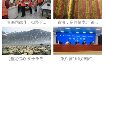
青海同德县：扫帚下...
青海：高原藜麦红 都...
【坚定信心 实干争先...
第八届“五彩神箭”...