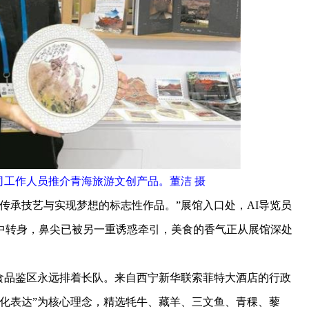
司工作人员推介青海旅游文创产品。董洁 摄
承技艺与实现梦想的标志性作品。”展馆入口处，AI导览员
中转身，鼻尖已被另一重诱惑牵引，美食的香气正从展馆深处
品鉴区永远排着长队。来自西宁新华联索菲特大酒店的行政
化表达”为核心理念，精选牦牛、藏羊、三文鱼、青稞、藜