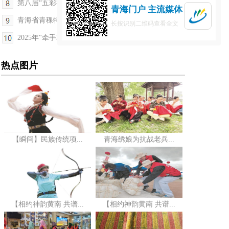
第八届“五彩神箭”国际射箭赛9月5日开幕
青海门户 主流媒体
青海省青稞特色农业气象服务中心建设通过考核评审
长按识别二维码查看全文
2025年“牵手相伴 共同绽放”合源·青少年资助夏令...
热点图片
【瞬间】民族传统项...
青海绣娘为抗战老兵...
【相约神韵黄南 共谱...
【相约神韵黄南 共谱...