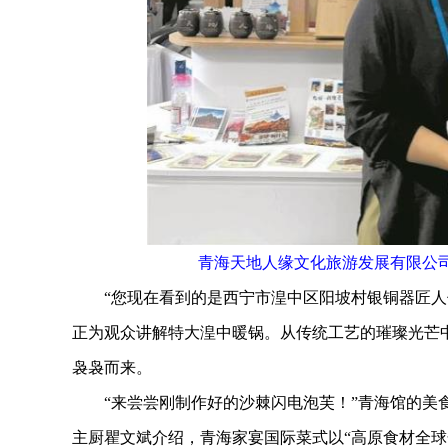
青海天地人缘文化旅游发展有限公
“您现在看到的是西宁市湟中区阳坡村银铜器匠人传
正为观众讲解特大湟中暖锅。从传统工艺的璀璨光芒
袅袅而来。
“来尝尝刚制作好的沙棘闪电泡芙！”青海馆的美食
主厨瞿文斌介绍，青海家宴国际菜式以“高原食材全球