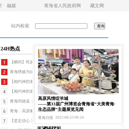
片
融媒
青海省人民政府网
藏文网
站内检索
24H热点
【瞬间】民族传统项目彰显魅力
青海绣娘为抗战老兵绣五星红旗
【相约神韵黄南 共谱团结新篇——聚焦青海省第八届...
【相约神韵黄南 共谱团结新篇——聚焦青海省第八届...
高原风情绽羊城
青海同德县：扫帚下的城市温情
——第33届广州博览会青海省“大美青海·
生态品牌”主题展览见闻
青海：高原藜麦红 都兰产业兴
2025-08-23 09:24
青海日报
【坚定信心 实干争先】从牧场到餐桌——青海都兰县...