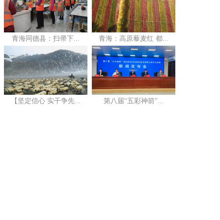
青海同德县：扫帚下...
青海：高原藜麦红 都...
【坚定信心 实干争先...
第八届“五彩神箭”...