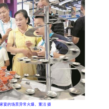
家宴的场景异常火爆。董洁 摄