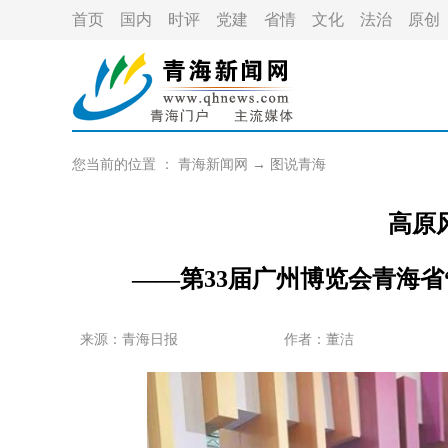
首页
国内
时评
党建
省情
文化
法治
原创
您当前的位置 ：
青海新闻网
→
图说青海
高原
——第33届广州博览会青海省
来源：青海日报
作者：
董洁