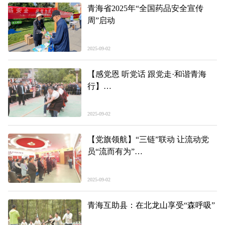
青海省2025年“全国药品安全宣传
周”启动
2025-09-02
【感党恩 听党话 跟党走·和谐青海
行】
“六尺巷”中显谦让 “许乎”声里话团结
2025-09-02
【党旗领航】“三链”联动 让流动党
员“流而有为”
——西宁市创新流动党员教育管理实
践路径
2025-09-02
青海互助县：在北龙山享受“森呼吸”