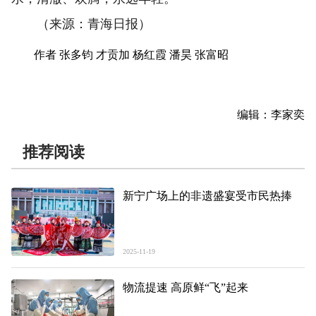
（来源：青海日报）
作者 张多钧 才贡加 杨红霞 潘昊 张富昭
编辑：李家奕
推荐阅读
新宁广场上的非遗盛宴受市民热捧
2025-11-19
物流提速 高原鲜“飞”起来