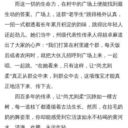
而这一切的生命力，在村中的广场上便能找到最
生动的答案。广场上，这群“老学生”跳得格外认真，
一招一式都透着长年累月积淀的韵味，跳得比年轻人
还起劲儿。她们当中，州级代表性传承人得姐卓麻道
出了大家的心声：“我们打算在村里建个群，每天饭
后或者农闲时，就把大伙儿招呼到广场上来，一起
唱、一起跳。”在她看来，只有这样，让“尚尤则
柔”真正从群众中来，到群众中去，这项瑰宝才能真
正地活下来、传下去。
四百多年的传承，让“尚尤则柔”沉静如一棵古
树，每一道枝丫都遵循着古法生长。然而，在拉毛奶
奶的舞姿里，你却能感受到它活泼如永不枯竭的黄河
水，清澈、欢腾，永远年轻。