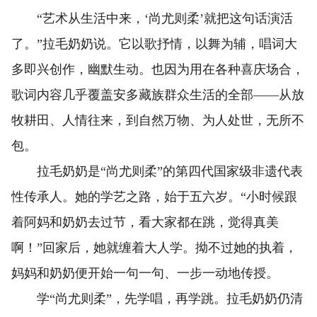
“艺术从生活中来，‘尚尤则柔’就把这句话演活
了。”拉毛奶奶说。它以歌抒情，以舞为辅，唱词大
多即兴创作，幽默生动。也因为用在各种喜庆场合，
歌词内容几乎覆盖安多藏族群众生活的全部——从放
牧耕田、人情往来，到自然万物、为人处世，无所不
包。
拉毛奶奶是“尚尤则柔”的第四代国家级非遗代表
性传承人。她的学艺之路，始于五六岁。“小时候跟
着阿妈和奶奶去过节，看大家都在跳，觉得真美
啊！”回家后，她就缠着大人学。拗不过她的执着，
妈妈和奶奶便开始一句一句、一步一动地传授。
学“尚尤则柔”，先学唱，再学跳。拉毛奶奶仍清