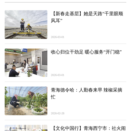
【新春走基层】她是天路“千里眼顺
风耳”
2026-03-01
收心归位干劲足 暖心服务“开门稳”
2026-03-01
青海德令哈：人勤春来早 辣椒采摘
忙
2026-02-28
【文化中国行】青海西宁市：社火闹