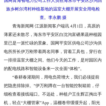
国网青海省电力公司工作人员在海东市平安区沙沟回
族乡树尔湾村种植基地的温室大棚开展安全用电检
查。李永鹏 摄
青海新闻网·江源新闻客户端讯 4月1日，高原的
薄雾还未散尽，海东市平安区白沈沟富硒果蔬种植园
里已是一派忙碌的景象。国网平安区供电公司沙沟供
电所所长伊万刚带着两名同事，背着工具包，穿行在
一排排温室大棚之间。他们今天的工作，是对园区内
的配电线路和智能设备来一次全面“体检”。
“春耕春灌期间，用电负荷增大，我们必须提前
把隐患排除掉。”伊万刚蹲在一台智能控制箱前，仔
细检查着接线端口。不远处，种植户王生辉正掏出手
机，轻点“大棚管家”App，温棚卷帘缓缓升起，阳光