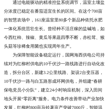
通过电能驱动的精准控盐系统调节，温室土壤盐
分浓度已稳定在番茄适宜生长的区间。在这个700亩
的智慧农场中，161座温室里80多个新品种依托水肥
一体化系统茁壮生长。曾经种不活庄稼的盐碱地，如
今西红柿、辣椒、黄瓜等果蔬四季不断，赤松茸、猴
头菇等珍稀食用菌也实现周年生产。
为保障智能设备稳定运行，国网海西供电公司持
续对为红柳村供电的10千伏沙一路线路进行自动化改
造，拆分台区，新建3.2公里线路、架设2台变压器，
10千伏沙一路与白五路形成环网供电，并组建“春耕
保电党员小分队”，建立24小时响应机制，深入田间
地头开展“零距离”服务。电力条件改善带动产业加快
发展，红柳村800亩马铃薯亩产突破7000斤，智能温